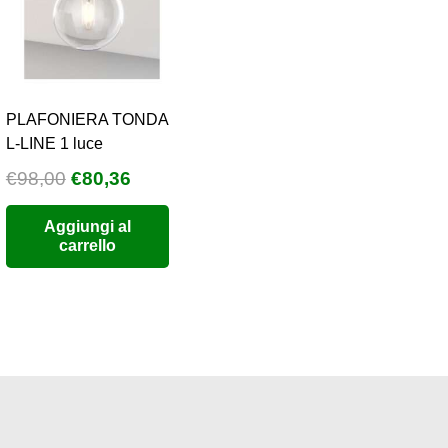
PLAFONIERA TONDA
L-LINE 1 luce
Il
Il
€
98,00
€
80,36
o
prezzo
prezzo
Aggiungi al
e
originale
attuale
carrello
era:
è:
6.
€98,00.
€80,36.