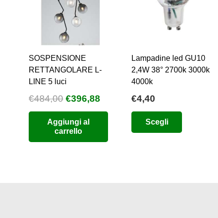
SOSPENSIONE
Lampadine led GU10
RETTANGOLARE L-
2,4W 38° 2700k 3000k
LINE 5 luci
4000k
Il
Il
€
484,00
€
396,88
€
4,40
prezzo
prezzo
Questo
Aggiungi al
Scegli
originale
attuale
prodotto
carrello
era:
è:
ha
€484,00.
€396,88.
più
varianti.
Le
opzioni
possono