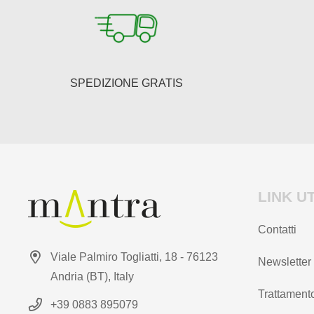
essere
scelte
nella
pagina
del
SPEDIZIONE GRATIS
prodotto
LINK UT
Contatti
Viale Palmiro Togliatti, 18 - 76123
Newsletter
Andria (BT), Italy
Trattamento
+39 0883 895079