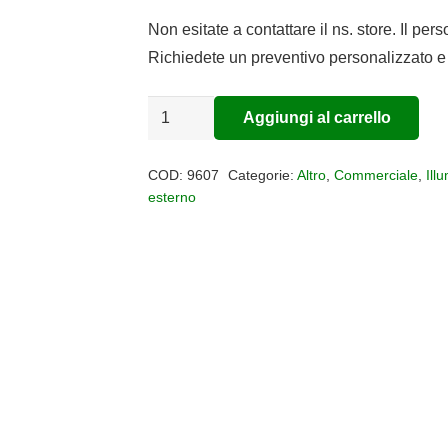
Non esitate a contattare il ns. store. Il per
Richiedete un preventivo personalizzato e 
Paletto
Aggiungi al carrello
Alternative:
per
esterni
COD:
9607
Categorie:
Altro
,
Commerciale
,
Ill
INTERLAKEN
esterno
IP65
quantità