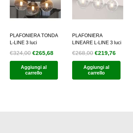
PLAFONIERA TONDA
PLAFONIERA
L-LINE 3 luci
LINEARE L-LINE 3 luci
Il
Il
Il
Il
€
324,00
€
265,68
€
268,00
€
219,76
prezzo
prezzo
prezzo
prezz
Aggiungi al
Aggiungi al
originale
attuale
originale
attual
carrello
carrello
era:
è:
era:
è:
€324,00.
€265,68.
€268,00.
€219,7