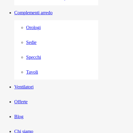
Complementi arredo
Orologi
Sedie
Specchi
Tavoli
Ventilatori
Offerte
Blog
Chi siamo