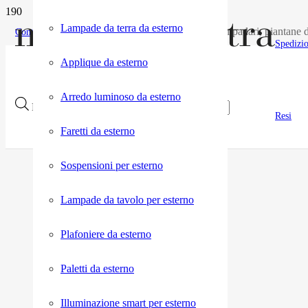
Lampade da terra da esterno
Acquisti on line di lampade, lampadari, piantane d
Contatti pre vendita
Spedizi
Applique da esterno
Arredo luminoso da esterno
Products search
Resi
Faretti da esterno
Sospensioni per esterno
Lampade da tavolo per esterno
Plafoniere da esterno
Paletti da esterno
Illuminazione smart per esterno