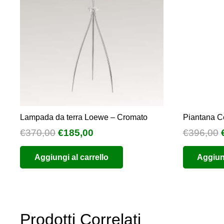
opzioni
possono
essere
scelte
nella
pagina
del
prodotto
Lampada da terra Loewe – Cromato
Piantana C
Il
Il
I
€
370,00
€
185,00
€
396,00
prezzo
prezzo
Aggiungi al carrello
Aggiung
originale
attuale
era:
è:
€370,00.
€185,00.
Prodotti Correlati