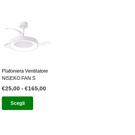
Plafoniera Ventilatore
NISEKO FAN S
Fascia
€
25,00
-
€
165,00
o
di
Questo
Scegli
e
prezzo:
prodotto
da
ha
0.
€25,00
più
a
varianti.