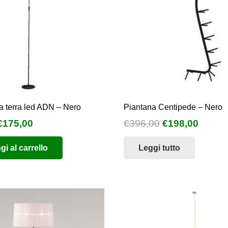
 terra led ADN – Nero
Piantana Centipede – Nero
l
Il
Il
Il
€
175,00
€
396,00
€
198,00
prezzo
prezzo
prezzo
prezz
i al carrello
Leggi tutto
originale
attuale
originale
attual
era:
è:
era:
è:
€350,00.
€175,00.
€396,00.
€198,0