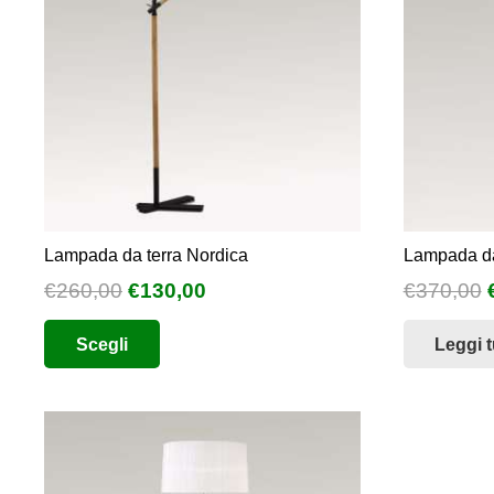
Lampada da terra Nordica
Lampada da
Il
Il
I
€
260,00
€
130,00
€
370,00
prezzo
prezzo
Questo
Scegli
Leggi t
originale
attuale
prodotto
era:
è:
ha
€260,00.
€130,00.
più
varianti.
Le