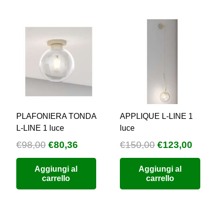
PLAFONIERA TONDA
APPLIQUE L-LINE 1
L-LINE 1 luce
luce
Il
Il
Il
Il
€
98,00
€
80,36
€
150,00
€
123,00
zzo
prezzo
prezzo
prezzo
prezz
Aggiungi al
Aggiungi al
uale
originale
attuale
originale
attual
carrello
carrello
era:
è:
era:
è:
9,76.
€98,00.
€80,36.
€150,00.
€123,0