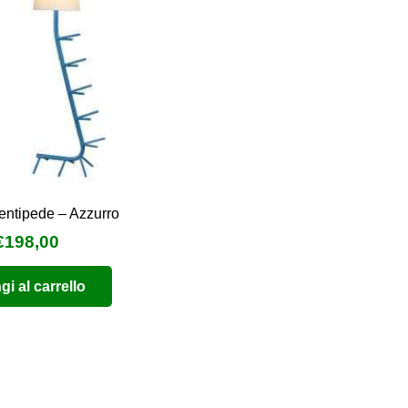
entipede – Azzurro
l
Il
€
198,00
prezzo
prezzo
i al carrello
originale
attuale
era:
è:
€396,00.
€198,00.