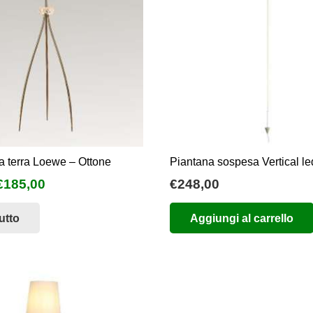
 terra Loewe – Ottone
Piantana sospesa Vertical l
l
Il
€
185,00
€
248,00
prezzo
prezzo
utto
Aggiungi al carrello
originale
attuale
era:
è:
€370,00.
€185,00.