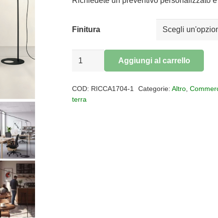
Richiedete un preventivo personalizzato e 
Finitura
Piantana
Aggiungi al carrello
Ruti
Alternative:
quantità
COD:
RICCA1704-1
Categorie:
Altro
,
Commerc
terra