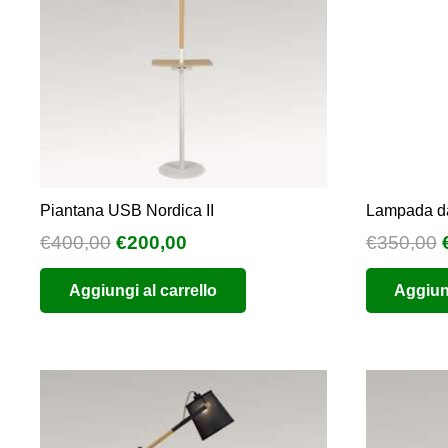
Piantana USB Nordica II
Lampada da
Il
Il
I
€
400,00
€
200,00
€
350,00
prezzo
prezzo
Aggiungi al carrello
Aggiung
originale
attuale
era:
è:
€400,00.
€200,00.