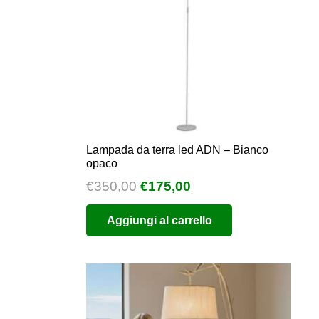
Lampada da terra led ADN – Bianco
opaco
Il
Il
€
350,00
€
175,00
o
prezzo
prezzo
e
Aggiungi al carrello
originale
attuale
era:
è:
0.
€350,00.
€175,00.