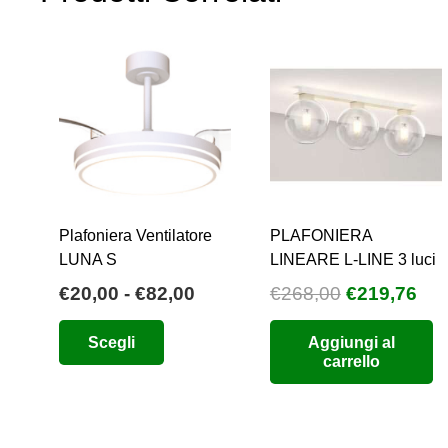
Plafoniera Ventilatore
PLAFONIERA
LUNA S
LINEARE L-LINE 3 luci
Fascia
Il
Il
€
20,00
-
€
82,00
€
268,00
€
219,76
di
prezzo
pre
Questo
Scegli
Aggiungi al
prezzo:
originale
att
prodotto
carrello
da
era:
è:
ha
€20,00
€268,00.
€21
più
a
varianti.