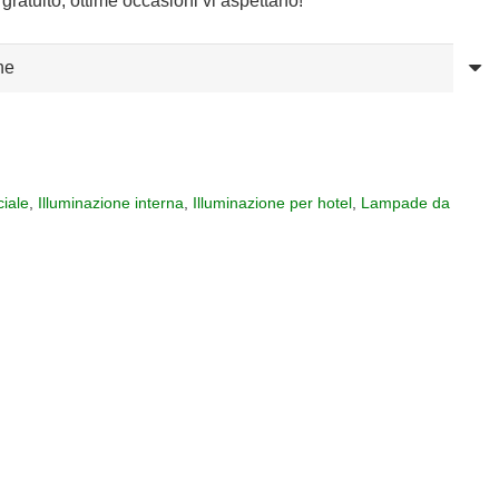
gratuito, ottime occasioni vi aspettano!
iale
,
Illuminazione interna
,
Illuminazione per hotel
,
Lampade da