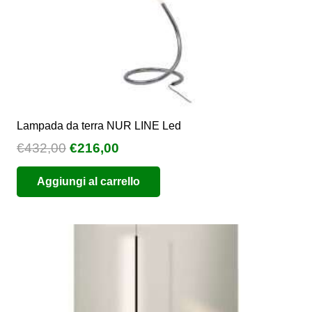
Lampada da terra NUR LINE Led
Il
Il
€
432,00
€
216,00
prezzo
prezzo
Aggiungi al carrello
originale
attuale
era:
è:
€432,00.
€216,00.