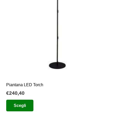
possono
essere
scelte
nella
pagina
del
prodotto
Piantana LED Torch
€
240,40
Questo
Scegli
prodotto
ha