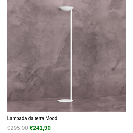
Lampada da terra Mood
Il
Il
€
295,00
€
241,90