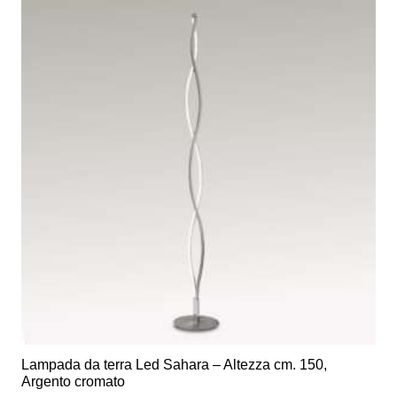
varianti.
Le
opzioni
possono
essere
scelte
nella
pagina
del
prodotto
Lampada da terra Led Sahara – Altezza cm. 150,
Argento cromato