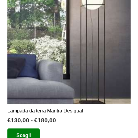
opzioni
possono
essere
scelte
nella
pagina
del
prodotto
Lampada da terra Mantra Desigual
Fascia
€
130,00
-
€
180,00
di
Questo
Scegli
prezzo:
prodotto