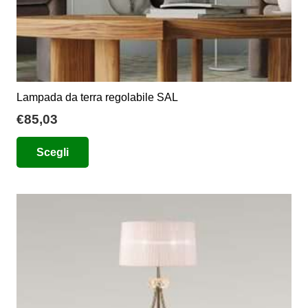
Lampada da terra regolabile SAL
€
85,03
Questo
Scegli
prodotto
ha
più
varianti.
Le
opzioni
possono
essere