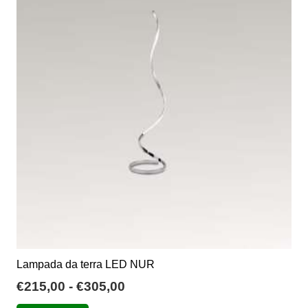
€2.152,00
Le
opzioni
possono
essere
scelte
nella
pagina
del
prodotto
Lampada da terra LED NUR
Fascia
€
215,00
-
€
305,00
di
Questo