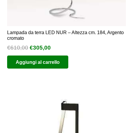
Lampada da terra LED NUR – Altezza cm. 184, Argento
cromato
Il
Il
€
610,00
€
305,00
prezzo
prezzo
Aggiungi al carrello
originale
attuale
era:
è:
€610,00.
€305,00.