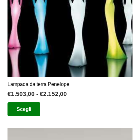
scelte
nella
pagina
del
prodotto
Lampada da terra Penelope
Fascia
€
1.503,00
-
€
2.152,00
di
Questo
Scegli
prezzo:
prodotto
da
ha
€1.503,00
più
a
varianti.