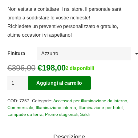
di
Non esitate a contattare il ns. store. Il personale sarà
prezzo:
pronto a soddisfare le vostre richieste!
da
Richiedete un preventivo personalizzato e gratuito,
€198,00
ottime occasioni vi aspettano!
a
€215,00
Finitura
Il
Il
€
396,00
€
198,00
2 disponibili
prezzo
prezzo
Piantana
originale
attuale
Aggiungi al carrello
Centipede
era:
è:
Alternative:
quantità
€396,00.
€198,00.
COD:
7257
Categorie:
Accessori per illuminazione da interno
,
Commerciale
,
Illuminazione interna
,
Illuminazione per hotel
,
Lampade da terra
,
Promo stagionali
,
Saldi
Descrizione