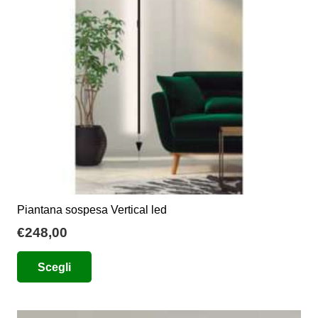
Piantana sospesa Vertical led
€
248,00
Questo
Scegli
prodotto
ha
più