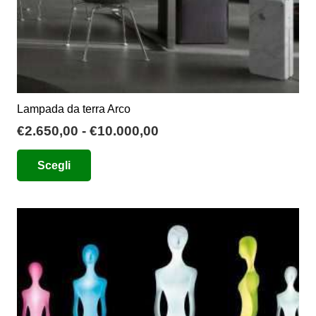
prodotto
Lampada da terra Arco
Fascia
€
2.650,00
-
€
10.000,00
di
Questo
Scegli
prezzo:
prodotto
da
ha
€2.650,00
più
a
varianti.
€10.000,00
Le
opzioni
possono
essere