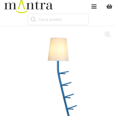
Products
search