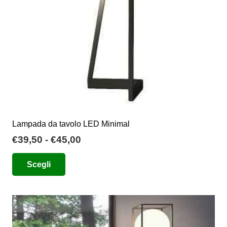
Lampada da tavolo LED Minimal
Fascia
€
39,50
-
€
45,00
di
Questo
Scegli
prezzo:
prodotto
da
ha
€39,50
più
a
varianti.
€45,00
Le