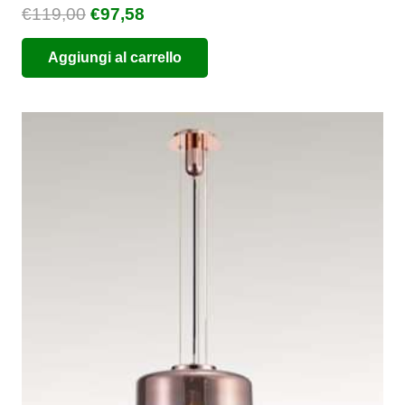
Il
Il
€
119,00
€
97,58
prezzo
prezzo
Aggiungi al carrello
originale
attuale
era:
è:
€119,00.
€97,58.