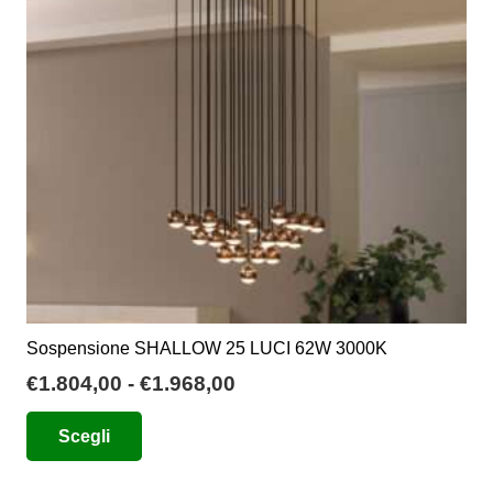
Sospensione SHALLOW 25 LUCI 62W 3000K
Fascia
€
1.804,00
-
€
1.968,00
di
Questo
Scegli
prezzo:
prodotto
da
ha