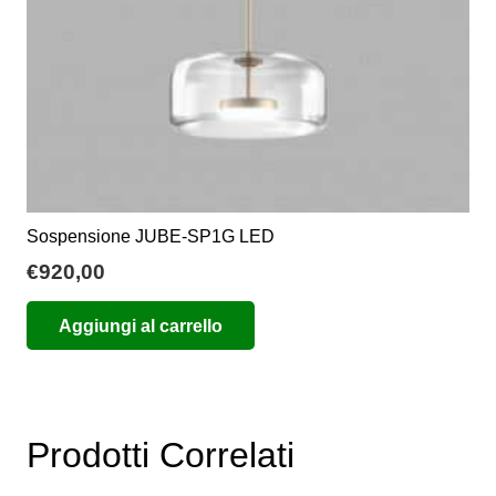
pagina
del
prodotto
Sospensione JUBE-SP1G LED
€
920,00
Aggiungi al carrello
Prodotti Correlati