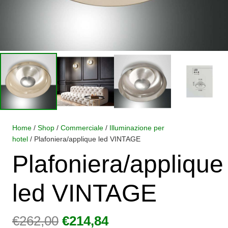
Home
/
Shop
/
Commerciale
/
Illuminazione per
hotel
/ Plafoniera/applique led VINTAGE
Plafoniera/applique
led VINTAGE
Il
Il
€
262,00
€
214,84