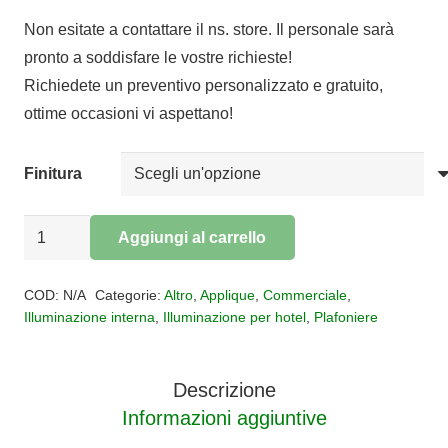
prezzo
prezzo
Non esitate a contattare il ns. store. Il personale sarà
originale
attuale
pronto a soddisfare le vostre richieste!
era:
è:
Richiedete un preventivo personalizzato e gratuito,
€262,00.
€214,84.
ottime occasioni vi aspettano!
Finitura
Plafoniera/applique
Aggiungi al carrello
led
Alternative:
VINTAGE
COD:
N/A
Categorie:
Altro
,
Applique
,
Commerciale
,
quantità
Illuminazione interna
,
Illuminazione per hotel
,
Plafoniere
Descrizione
Informazioni aggiuntive