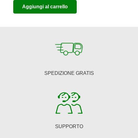
Aggiungi al carrello
originale
attuale
era:
è:
€150,00.
€123,00.
SPEDIZIONE GRATIS
SUPPORTO