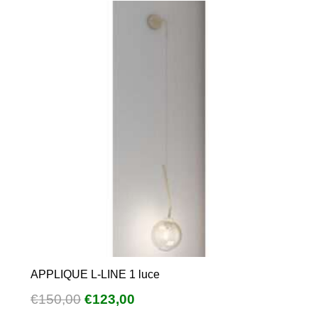
APPLIQUE L-LINE 1 luce
Il
Il
€
150,00
€
123,00
prezzo
prezzo