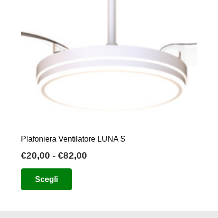
Plafoniera Ventilatore LUNA S
Fascia
€
20,00
-
€
82,00
di
Questo
Scegli
prezzo:
prodotto
da
ha
€20,00
più