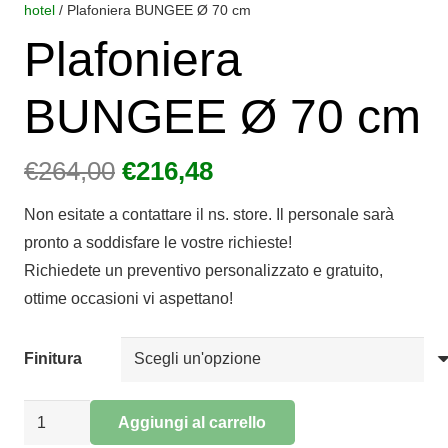
hotel
/ Plafoniera BUNGEE Ø 70 cm
Plafoniera
BUNGEE Ø 70 cm
Il
Il
€
264,00
€
216,48
prezzo
prezzo
Non esitate a contattare il ns. store. Il personale sarà
originale
attuale
pronto a soddisfare le vostre richieste!
era:
è:
Richiedete un preventivo personalizzato e gratuito,
€264,00.
€216,48.
ottime occasioni vi aspettano!
Finitura
Plafoniera
Aggiungi al carrello
BUNGEE