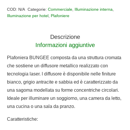
Alternative:
Ø
COD:
N/A
Categorie:
Commerciale
,
Illuminazione interna
,
70
Illuminazione per hotel
,
Plafoniere
cm
quantità
Descrizione
Informazioni aggiuntive
Plafoniera BUNGEE composta da una struttura cromata
che sostiene un diffusore metallico realizzato con
tecnologia laser. l diffusore è disponibile nelle finiture
bianco, grigio antracite e sabbia ed è caratterizzato da
una sagoma modellata su forme concentriche circolari.
Ideale per illuminare un soggiorno, una camera da letto,
una cucina o una sala da pranzo.
Caratteristiche: