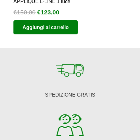
APPLIQUE L-LINE 1 luce
Il
Il
€
150,00
€
123,00
prezzo
prezzo
Aggiungi al carrello
originale
attuale
era:
è:
€150,00.
€123,00.
SPEDIZIONE GRATIS