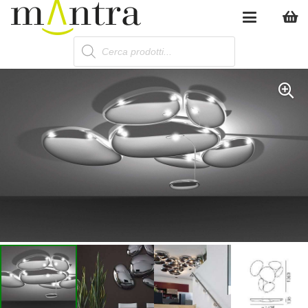
Products
search