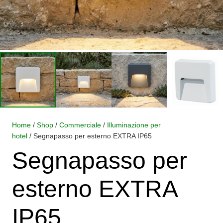
Home
/
Shop
/
Commerciale
/
Illuminazione per
hotel
/ Segnapasso per esterno EXTRA IP65
Segnapasso per
esterno EXTRA
IP65