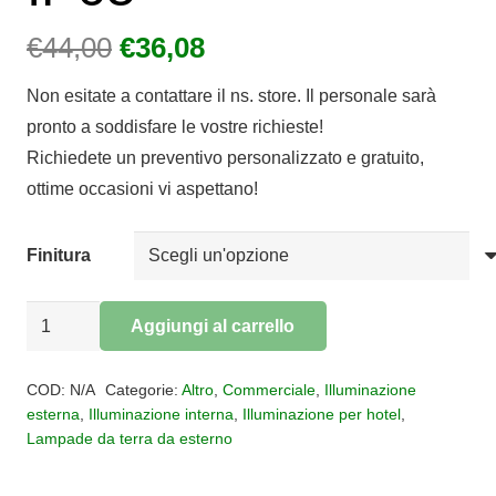
Il
Il
€
44,00
€
36,08
prezzo
prezzo
Non esitate a contattare il ns. store. Il personale sarà
originale
attuale
pronto a soddisfare le vostre richieste!
era:
è:
Richiedete un preventivo personalizzato e gratuito,
€44,00.
€36,08.
ottime occasioni vi aspettano!
Finitura
Segnapasso
Aggiungi al carrello
per
Alternative:
esterno
COD:
N/A
Categorie:
Altro
,
Commerciale
,
Illuminazione
EXTRA
esterna
,
Illuminazione interna
,
Illuminazione per hotel
,
Lampade da terra da esterno
IP65
quantità