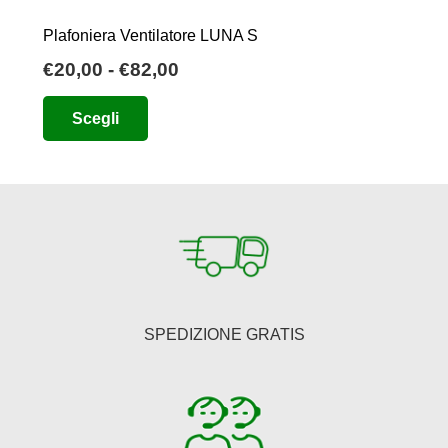
Plafoniera Ventilatore LUNA S
Fascia
€
20,00
-
€
82,00
di
Questo
Scegli
prezzo:
prodotto
da
ha
€20,00
più
a
varianti.
€82,00
Le
opzioni
possono
essere
SPEDIZIONE GRATIS
scelte
nella
pagina
del