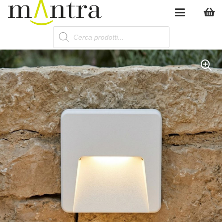
Products
search