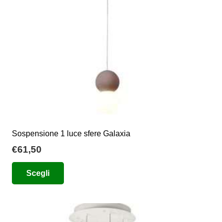
Sospensione 1 luce sfere Galaxia
€
61,50
Questo
Scegli
prodotto
ha
più
varianti.