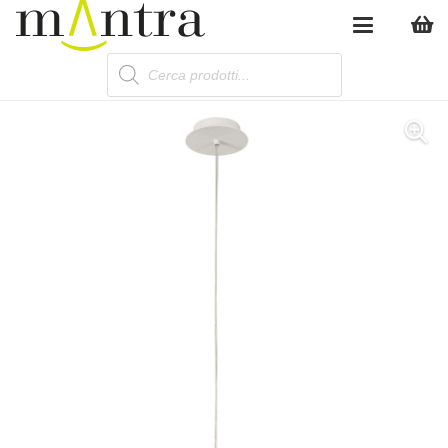
Products
search