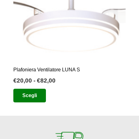
Plafoniera Ventilatore LUNA S
Fascia
€
20,00
-
€
82,00
di
Questo
Scegli
prezzo:
prodotto
da
ha
€20,00
più
a
varianti.
€82,00
Le