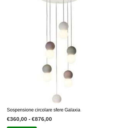
Le
opzioni
possono
essere
scelte
nella
pagina
del
prodotto
Sospensione circolare sfere Galaxia
Fascia
€
360,00
-
€
876,00
di
Questo