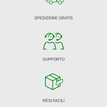
opzioni
possono
essere
SPEDIZIONE GRATIS
scelte
nella
pagina
del
prodotto
SUPPORTO
RESI FACILI