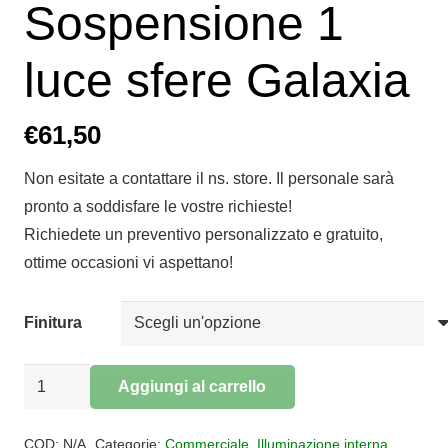
Sospensione 1
luce sfere Galaxia
€
61,50
Non esitate a contattare il ns. store. Il personale sarà
pronto a soddisfare le vostre richieste!
Richiedete un preventivo personalizzato e gratuito,
ottime occasioni vi aspettano!
Finitura
Sospensione
Aggiungi al carrello
1
Alternative:
luce
COD:
N/A
Categorie:
Commerciale
,
Illuminazione interna
,