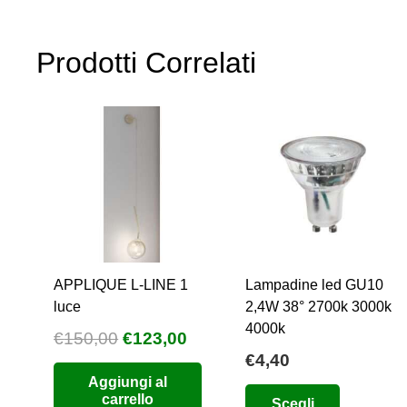
più
a
varianti.
€281,25
Prodotti Correlati
Le
opzioni
possono
essere
scelte
nella
pagina
del
prodotto
APPLIQUE L-LINE 1
Lampadine led GU10
luce
2,4W 38° 2700k 3000k
4000k
Il
Il
€
150,00
€
123,00
€
4,40
prezzo
prezzo
Aggiungi al
originale
attuale
Questo
carrello
Scegli