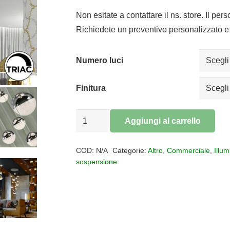
Non esitate a contattare il ns. store. Il per
Richiedete un preventivo personalizzato e 
Numero luci
Finitura
Sospensione
Aggiungi al carrello
14
Alternative:
Luci
COD:
N/A
Categorie:
Altro
,
Commerciale
,
Illu
SPHERE
sospensione
LED
quantità