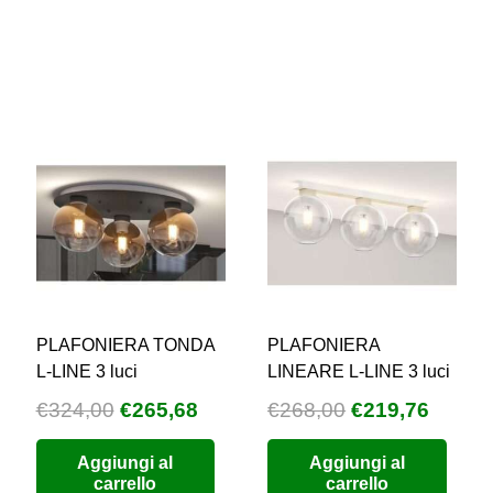
più
a
varianti.
€212,50
Le
opzioni
possono
essere
scelte
nella
pagina
del
prodotto
PLAFONIERA TONDA
PLAFONIERA
L-LINE 3 luci
LINEARE L-LINE 3 luci
Il
Il
Il
Il
€
324,00
€
265,68
€
268,00
€
219,76
prezzo
prezzo
prezzo
prezz
Aggiungi al
Aggiungi al
originale
attuale
originale
attual
carrello
carrello