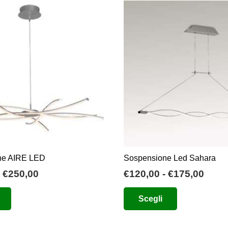
ne AIRE LED
Sospensione Led Sahara
Fascia
Fasc
€
250,00
€
120,00
-
€
175,00
di
di
Questo
Questo
Scegli
prezzo:
prez
prodotto
prodotto
da
da
ha
ha
€214,50
€120