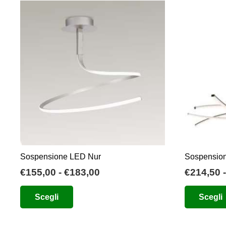
Sospensione LED Nur
Sospensio
Fascia
€
155,00
-
€
183,00
€
214,50
-
di
Questo
Scegli
Scegli
prezzo:
prodotto
da
ha
€155,00