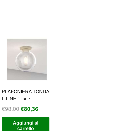
PLAFONIERA TONDA
L-LINE 1 luce
Il
Il
€
98,00
€
80,36
o
prezzo
prezzo
Aggiungi al
e
originale
attuale
carrello