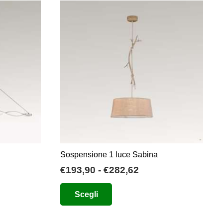
Sospensione 1 luce Sabina
ia
Fascia
€
193,90
-
€
282,62
di
Questo
Scegli
zo:
prezzo:
prodotto
da
ha
,00
€193,90