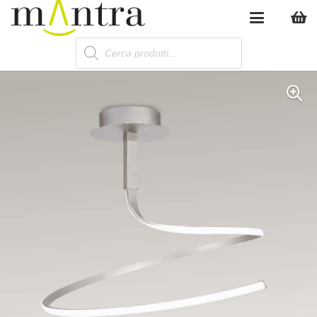
Products
search