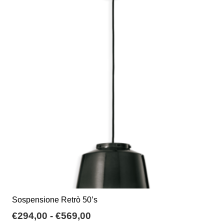
varianti.
€282,62
Le
opzioni
possono
essere
scelte
nella
pagina
del
prodotto
Sospensione Retrò 50’s
Fascia
€
294,00
-
€
569,00