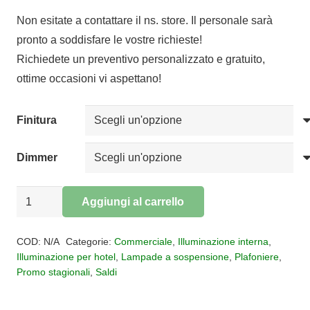
di
Non esitate a contattare il ns. store. Il personale sarà
prezzo:
pronto a soddisfare le vostre richieste!
da
Richiedete un preventivo personalizzato e gratuito,
€155,00
ottime occasioni vi aspettano!
a
€183,00
Finitura
Dimmer
Sospensione
Aggiungi al carrello
LED
Alternative:
Nur
COD:
N/A
Categorie:
Commerciale
,
Illuminazione interna
,
quantità
Illuminazione per hotel
,
Lampade a sospensione
,
Plafoniere
,
Promo stagionali
,
Saldi