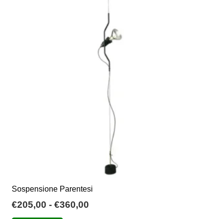
Sospensione Parentesi
Fascia
€
205,00
-
€
360,00
di
Questo