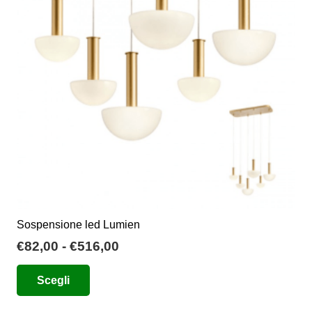
possono
essere
scelte
nella
pagina
del
prodotto
Sospensione led Lumien
Fascia
€
82,00
-
€
516,00
di
Questo
Scegli
prezzo:
prodotto
da
ha