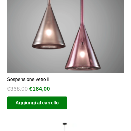
scelte
nella
pagina
del
prodotto
Sospensione vetro Il
Il
Il
€
368,00
€
184,00
prezzo
prezzo
Aggiungi al carrello
originale
attuale
era:
è:
€368,00.
€184,00.