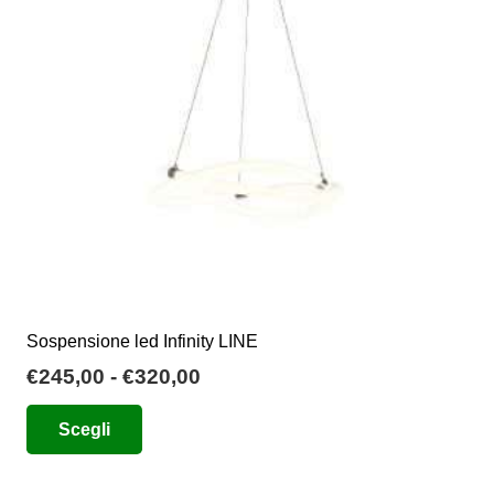
essere
scelte
nella
pagina
del
prodotto
Sospensione led Infinity LINE
Fascia
€
245,00
-
€
320,00
di
Questo
Scegli
prezzo:
prodotto
da
ha
€245,00