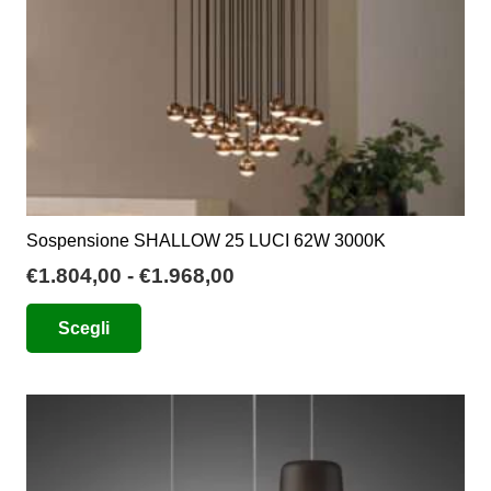
pagina
del
prodotto
Sospensione SHALLOW 25 LUCI 62W 3000K
Fascia
€
1.804,00
-
€
1.968,00
di
Questo
Scegli
prezzo:
prodotto
da
ha
€1.804,00
più
a
varianti.
€1.968,00
Le
opzioni