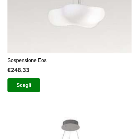
Sospensione Eos
€
248,33
Questo
Scegli
prodotto
ha
più
varianti.
Le
opzioni
possono