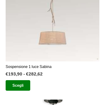
essere
scelte
nella
pagina
del
prodotto
Sospensione 1 luce Sabina
Fascia
€
193,90
-
€
282,62
di
Questo
Scegli
prezzo:
prodotto
da
ha
€193,90
più
a