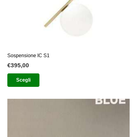
del
prodotto
Sospensione IC S1
€
395,00
Questo
Scegli
prodotto
ha
più
varianti.
Le
opzioni
possono