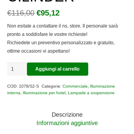
Il
Il
€
116,00
€
95,12
prezzo
prezzo
Non esitate a contattare il ns. store. Il personale sarà
originale
attuale
pronto a soddisfare le vostre richieste!
era:
è:
Richiedete un preventivo personalizzato e gratuito,
€116,00.
€95,12.
ottime occasioni vi aspettano!
Sospensione
Aggiungi al carrello
Alternative:
2
luci
COD:
1078/S2-S
Categorie:
Commerciale
,
Illuminazione
spostabili
interna
,
Illuminazione per hotel
,
Lampade a sospensione
CILINDER
quantità
Descrizione
Informazioni aggiuntive