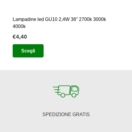
Lampadine led GU10 2,4W 38° 2700k 3000k
4000k
€
4,40
Questo
Scegli
prodotto
ha
più
varianti.
Le
opzioni
possono
essere
SPEDIZIONE GRATIS
scelte
nella