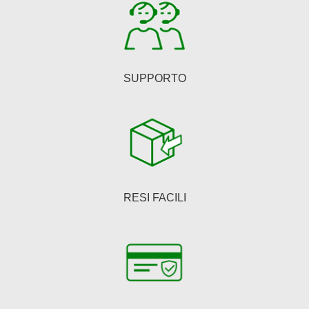
pagina
del
prodotto
SUPPORTO
RESI FACILI