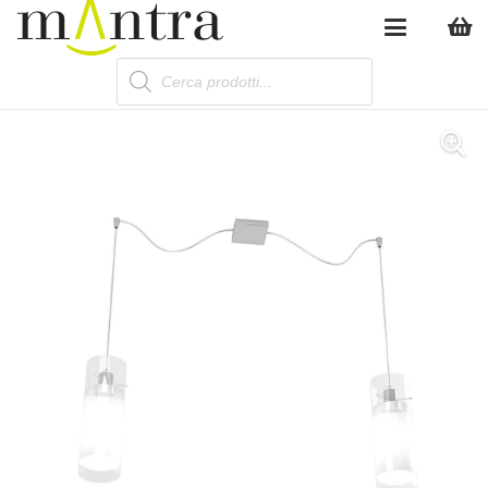
Products
search