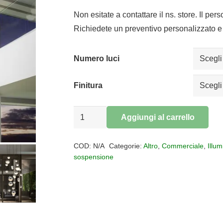
di
prez
Non esitate a contattare il ns. store. Il per
da
Richiedete un preventivo personalizzato e 
€4.3
a
Numero luci
€4.8
Finitura
Sospensione
Aggiungi al carrello
27
Alternative:
Luci
COD:
N/A
Categorie:
Altro
,
Commerciale
,
Illu
SPHERE
sospensione
LED
quantità