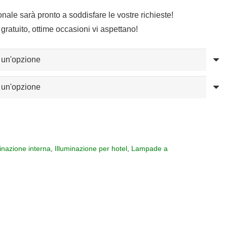
zo:
sonale sarà pronto a soddisfare le vostre richieste!
gratuito, ottime occasioni vi aspettano!
90,00
30,00
minazione interna
,
Illuminazione per hotel
,
Lampade a