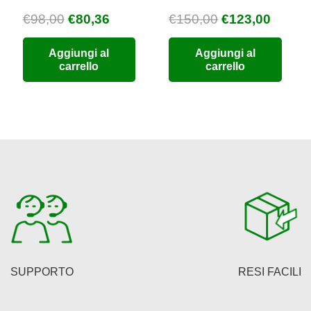
Il
Il
Il
Il
€
98,00
€
80,36
€
150,00
€
123,00
zzo
prezzo
prezzo
prezzo
prezz
Aggiungi al
Aggiungi al
uale
originale
attuale
originale
attual
carrello
carrello
era:
è:
era:
è:
9,76.
€98,00.
€80,36.
€150,00.
€123,0
SUPPORTO
RESI FACILI