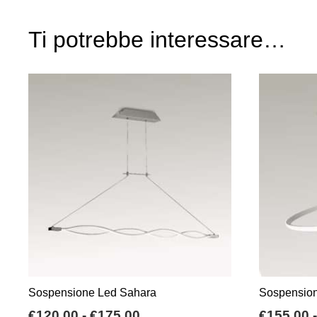
Ti potrebbe interessare…
Sospensione Led Sahara
Sospensio
Fascia
€
120,00
-
€
175,00
€
155,00
-