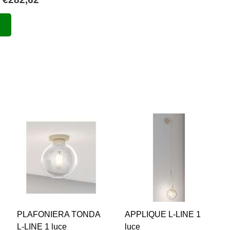
di
Questo
prezzo:
prodotto
da
ha
€193,90
più
a
varianti.
€282,62
Le
opzioni
possono
essere
scelte
nella
pagina
del
prodotto
PLAFONIERA TONDA
APPLIQUE L-LINE 1
L-LINE 1 luce
luce