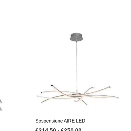
Sospensione AIRE LED
a
Fascia
€
214,50
-
€
250,00