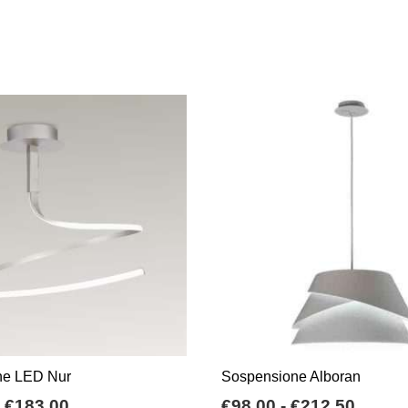
ne LED Nur
Sospensione Alboran
Fascia
Fasci
€
183,00
€
98,00
-
€
212,50