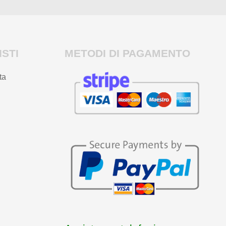
STI
METODI DI PAGAMENTO
ta