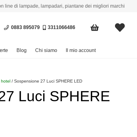
on line di lampade, lampadari, piantane dei migliori marchi
0883 895079
3311066486
erte
Blog
Chi siamo
Il mio account
 hotel
/ Sospensione 27 Luci SPHERE LED
 27 Luci SPHERE
ia