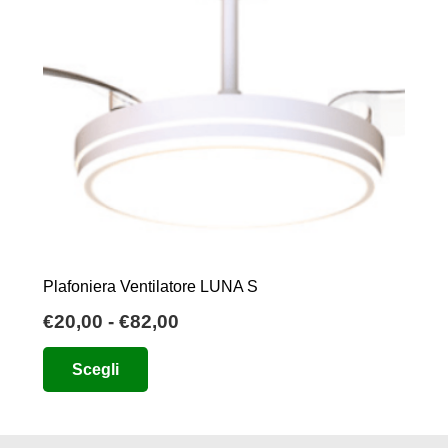
Plafoniera Ventilatore LUNA S
Fascia
€
20,00
-
€
82,00
di
Questo
Scegli
prezzo:
prodotto
da
ha
€20,00
più