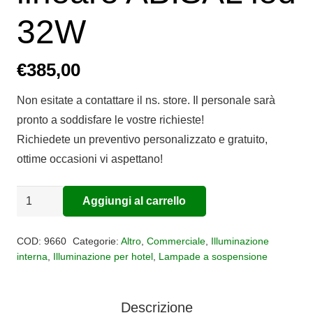
32W
€
385,00
Non esitate a contattare il ns. store. Il personale sarà
pronto a soddisfare le vostre richieste!
Richiedete un preventivo personalizzato e gratuito,
ottime occasioni vi aspettano!
Sospensione
Aggiungi al carrello
Alternative:
3
luci
COD:
9660
Categorie:
Altro
,
Commerciale
,
Illuminazione
con
interna
,
Illuminazione per hotel
,
Lampade a sospensione
base
lineare
Descrizione
ABISAL