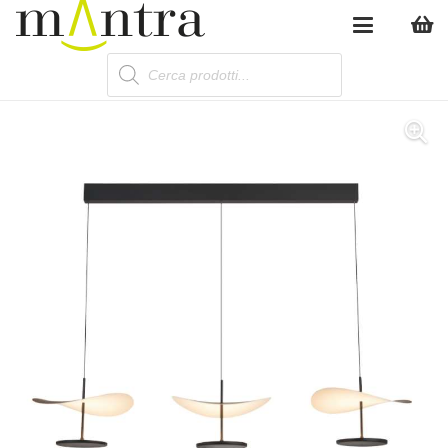
Products
search