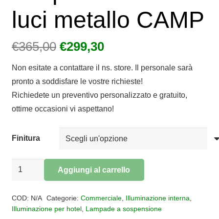
luci metallo CAMP
Il
Il
€
365,00
€
299,30
prezzo
prezzo
Non esitate a contattare il ns. store. Il personale sarà
originale
attuale
pronto a soddisfare le vostre richieste!
era:
è:
Richiedete un preventivo personalizzato e gratuito,
€365,00.
€299,30.
ottime occasioni vi aspettano!
Finitura
Sospensione
Aggiungi al carrello
3
Alternative:
luci
COD:
N/A
Categorie:
Commerciale
,
Illuminazione interna
,
metallo
Illuminazione per hotel
,
Lampade a sospensione