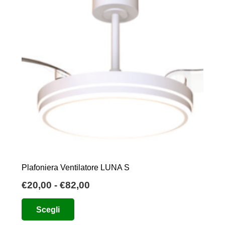
Plafoniera Ventilatore LUNA S
Fascia
€
20,00
-
€
82,00
di
Questo
Scegli
prezzo:
prodotto
da