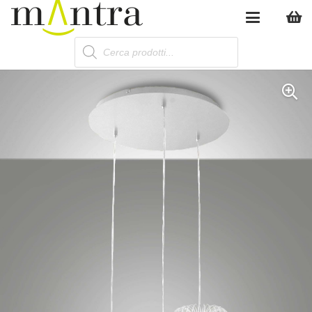
Products
search