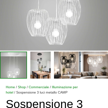
Home
/
Shop
/
Commerciale
/
Illuminazione per
hotel
/ Sospensione 3 luci metallo CAMP
Sospensione 3