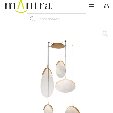
Products
search