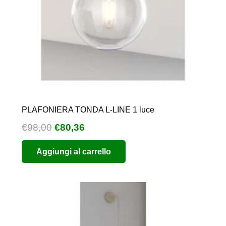
PLAFONIERA TONDA L-LINE 1 luce
Il
Il
€
98,00
€
80,36
prezzo
prezzo
Aggiungi al carrello
originale
attuale
era:
è:
€98,00.
€80,36.