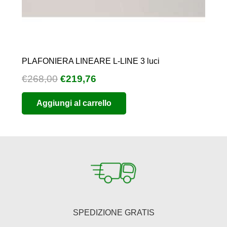
PLAFONIERA LINEARE L-LINE 3 luci
Il
Il
€
268,00
€
219,76
prezzo
prezzo
Aggiungi al carrello
originale
attuale
era:
è:
€268,00.
€219,76.
SPEDIZIONE GRATIS