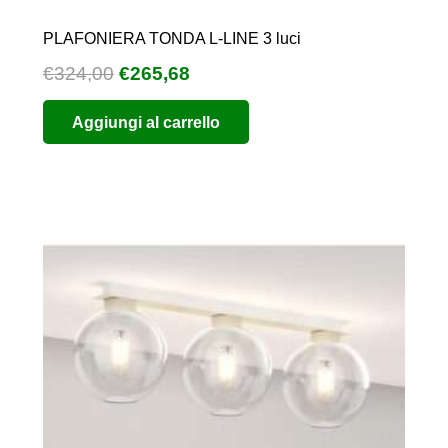
PLAFONIERA TONDA L-LINE 3 luci
Il
Il
€
324,00
€
265,68
prezzo
prezzo
Aggiungi al carrello
originale
attuale
era:
è:
€324,00.
€265,68.