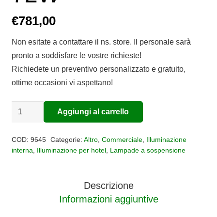
€
781,00
Non esitate a contattare il ns. store. Il personale sarà
pronto a soddisfare le vostre richieste!
Richiedete un preventivo personalizzato e gratuito,
ottime occasioni vi aspettano!
Sospensione
Aggiungi al carrello
Alternative:
5
luci
COD:
9645
Categorie:
Altro
,
Commerciale
,
Illuminazione
OASIS
interna
,
Illuminazione per hotel
,
Lampade a sospensione
led
72W
Descrizione
quantità
Informazioni aggiuntive