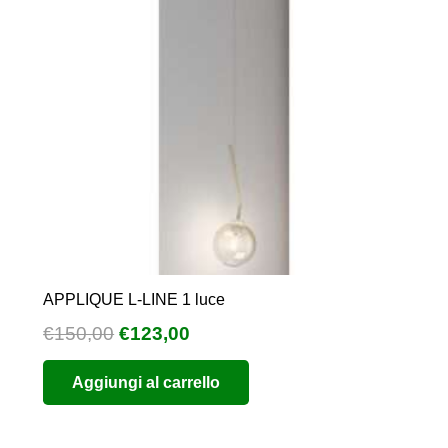
APPLIQUE L-LINE 1 luce
Il
Il
€
150,00
€
123,00
prezzo
prezzo
Aggiungi al carrello
originale
attuale
era:
è:
€150,00.
€123,00.