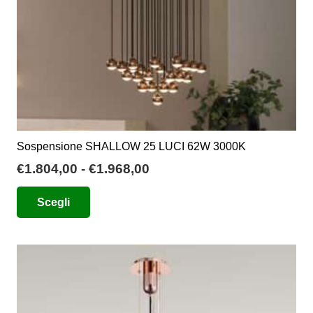
pagina
del
prodotto
Sospensione SHALLOW 25 LUCI 62W 3000K
Fascia
€
1.804,00
-
€
1.968,00
di
Questo
Scegli
prezzo:
prodotto
da
ha
€1.804,00
più
a
varianti.
€1.968,00
Le
opzioni