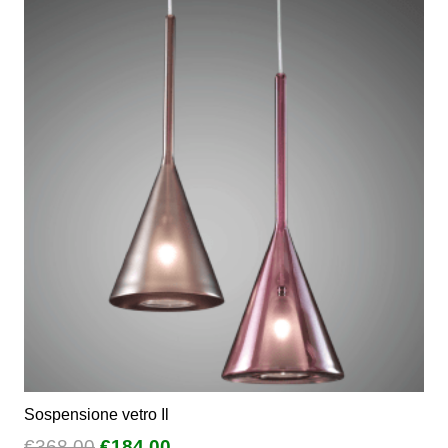
Sospensione vetro Il
Il
Il
€
368,00
€
184,00