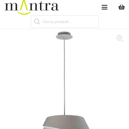
Products
search