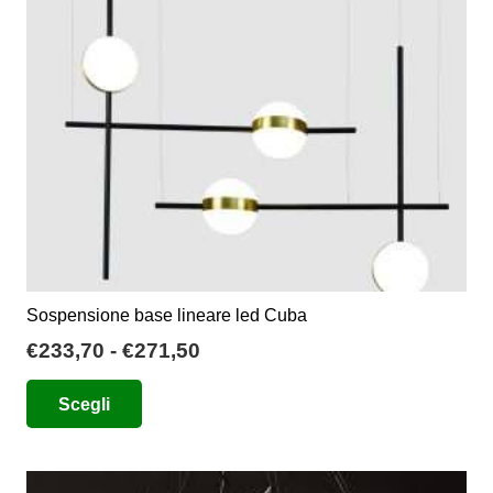
essere
scelte
nella
pagina
del
prodotto
Sospensione base lineare led Cuba
Fascia
€
233,70
-
€
271,50
di
Questo
Scegli
prezzo:
prodotto
da
ha
€233,70
più
a