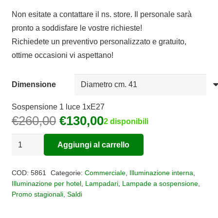
di
Non esitate a contattare il ns. store. Il personale sarà
prezzo:
pronto a soddisfare le vostre richieste!
da
Richiedete un preventivo personalizzato e gratuito,
€98,00
ottime occasioni vi aspettano!
a
€212,50
Dimensione
Sospensione 1 luce 1xE27
Il
Il
€
260,00
€
130,00
2 disponibili
prezzo
prezzo
Sospensione
originale
attuale
Aggiungi al carrello
Alboran
era:
è:
Alternative:
quantità
€260,00.
€130,00.
COD:
5861
Categorie:
Commerciale
,
Illuminazione interna
,
Illuminazione per hotel
,
Lampadari
,
Lampade a sospensione
,
Promo stagionali
,
Saldi