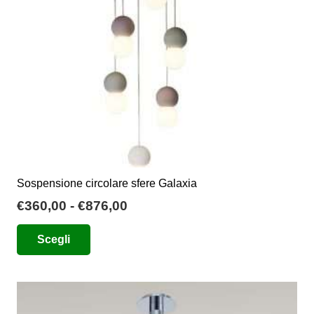
scelte
nella
pagina
del
prodotto
Sospensione circolare sfere Galaxia
Fascia
€
360,00
-
€
876,00
di
Questo
Scegli
prezzo:
prodotto
da
ha
€360,00
più
a
varianti.