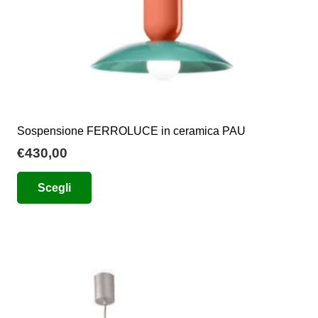
del
prodotto
Sospensione FERROLUCE in ceramica PAU
€
430,00
Questo
Scegli
prodotto
ha
più
varianti.
Le
opzioni
possono