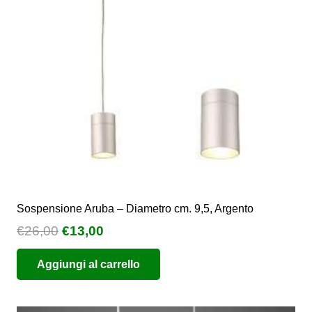
essere
scelte
nella
pagina
del
prodotto
Sospensione Aruba – Diametro cm. 9,5, Argento
Il
Il
€
26,00
€
13,00
prezzo
prezzo
Aggiungi al carrello
originale
attuale
era:
è:
€26,00.
€13,00.