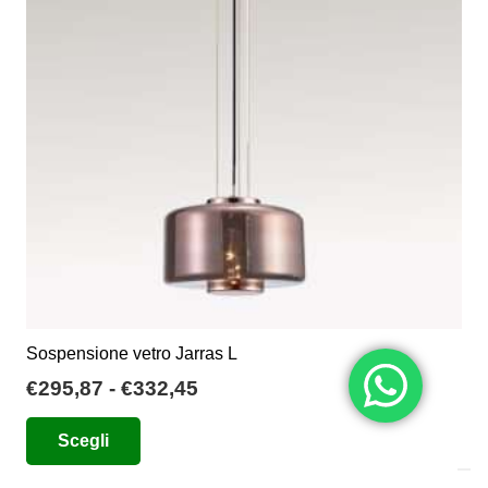
possono
essere
scelte
nella
pagina
del
prodotto
Sospensione vetro Jarras L
Fascia
€
295,87
-
€
332,45
di
Questo
Scegli
prezzo:
prodotto
da
ha