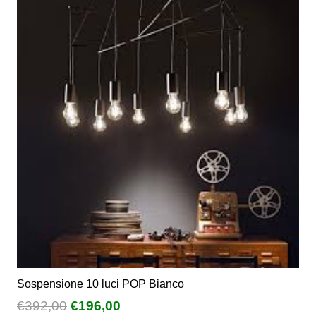
varianti.
€271,50
Le
opzioni
possono
essere
scelte
nella
pagina
del
prodotto
Sospensione 10 luci POP Bianco
Il
Il
€
392,00
€
196,00