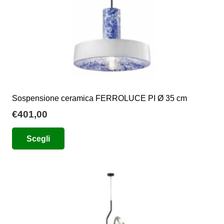
del
prodotto
Sospensione ceramica FERROLUCE PI Ø 35 cm
€
401,00
Questo
Scegli
prodotto
ha
più
varianti.
Le
opzioni