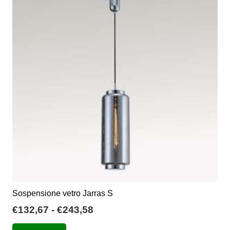
€876,00
Le
opzioni
possono
essere
scelte
nella
pagina
del
prodotto
Sospensione vetro Jarras S
Fascia
€
132,67
-
€
243,58
di
Questo