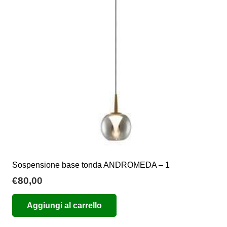
possono
essere
scelte
nella
pagina
del
prodotto
Sospensione base tonda ANDROMEDA – 1
€
80,00
Aggiungi al carrello