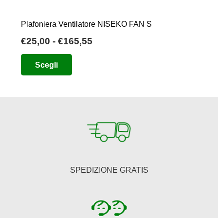
Plafoniera Ventilatore NISEKO FAN S
Fascia
€
25,00
-
€
165,55
di
Questo
Scegli
prezzo:
prodotto
da
ha
€25,00
più
a
varianti.
€165,55
Le
opzioni
possono
essere
SPEDIZIONE GRATIS
scelte
nella
pagina
del