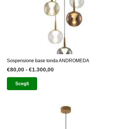
Sospensione base tonda ANDROMEDA
Fascia
€
80,00
-
€
1.300,00
di
Questo
Scegli
prezzo:
prodotto
da
ha
€80,00
più
a
varianti.
€1.300,00
Le
opzioni