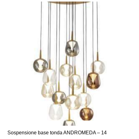
più
a
varianti.
€780,00
Le
opzioni
possono
essere
scelte
nella
pagina
del
prodotto
Sospensione base tonda ANDROMEDA – 14