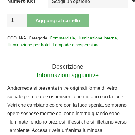
Numero luci
€780,00
Sospensione
Aggiungi al carrello
base
Alternative:
rettangolare
COD:
N/A
Categorie:
Commerciale
,
Illuminazione interna
,
ANDROMEDA
Illuminazione per hotel
,
Lampade a sospensione
quantità
Descrizione
Informazioni aggiuntive
Andromeda si presenta in tre originali forme di vetro
soffiato per creare sospensioni che mutano con la luce.
Vetri che cambiano colore con la luce spenta, sembrano
opere sospese mentre dal cono interno quando sono
illuminate rendono preziosi riflessi che si riflettono verso
l’ambiente. Accesa rivela un’anima luminosa