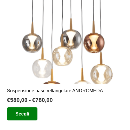
Sospensione base rettangolare ANDROMEDA
Fascia
€
580,00
-
€
780,00
di
Questo
Scegli
prezzo:
prodotto
da
ha
€580,00