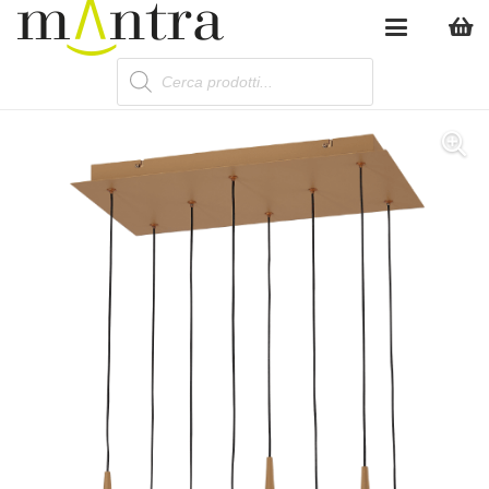
Products
search