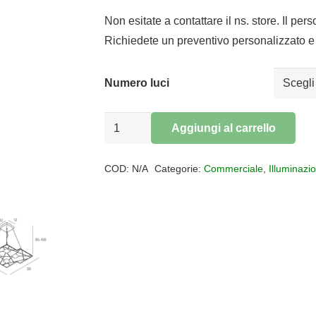
di
prezzo:
Non esitate a contattare il ns. store. Il per
da
Richiedete un preventivo personalizzato e 
€162,36
a
Numero luci
€219,76
Sospensione
Aggiungi al carrello
biemissione
Alternative:
FOCUS
COD:
N/A
Categorie:
Commerciale
,
Illuminazi
quantità