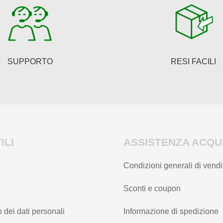
essere
scelte
nella
pagina
del
SUPPORTO
RESI FACILI
prodotto
ILI
ASSISTENZA ACQUI
Condizioni generali di vendi
Sconti e coupon
 dei dati personali
Informazione di spedizione