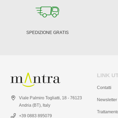
essere
scelte
nella
pagina
del
SPEDIZIONE GRATIS
prodotto
LINK UT
Contatti
Viale Palmiro Togliatti, 18 - 76123
Newsletter
Andria (BT), Italy
Trattamento
+39 0883 895079