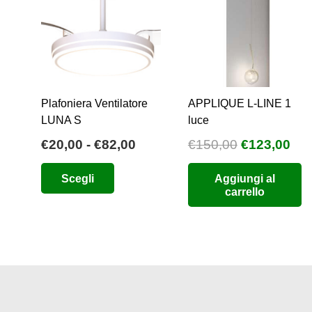
Plafoniera Ventilatore
APPLIQUE L-LINE 1
LUNA S
luce
Fascia
Il
Il
€
20,00
-
€
82,00
€
150,00
€
123,00
di
prezzo
pre
Questo
Scegli
Aggiungi al
prezzo:
originale
att
prodotto
carrello
da
era:
è:
ha
€20,00
€150,00.
€12
più
a
varianti.
€82,00
Le
opzioni
possono