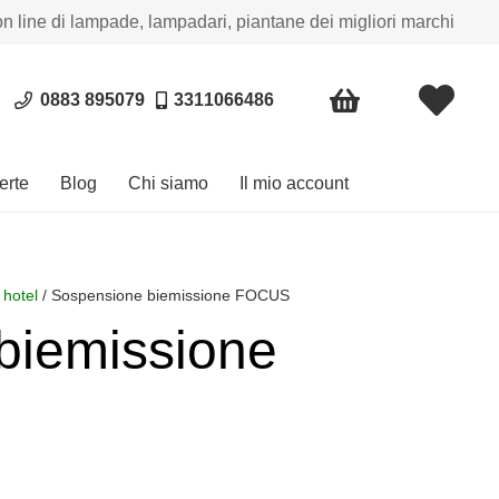
on line di lampade, lampadari, piantane dei migliori marchi
0883 895079
3311066486
erte
Blog
Chi siamo
Il mio account
 hotel
/ Sospensione biemissione FOCUS
biemissione