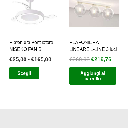
Plafoniera Ventilatore
PLAFONIERA
NISEKO FAN S
LINEARE L-LINE 3 luci
Fascia
Il
Il
€
25,00
-
€
165,00
€
268,00
€
219,76
zzo
di
prezzo
prezz
Questo
Scegli
Aggiungi al
uale
prezzo:
originale
attual
prodotto
carrello
da
era:
è:
ha
3,00.
€25,00
€268,00.
€219,7
più
a
varianti.
€165,00
Le
opzioni
possono