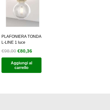
PLAFONIERA TONDA
L-LINE 1 luce
Il
Il
€
98,00
€
80,36
o
prezzo
prezzo
Aggiungi al
e
originale
attuale
carrello
era:
è:
6.
€98,00.
€80,36.