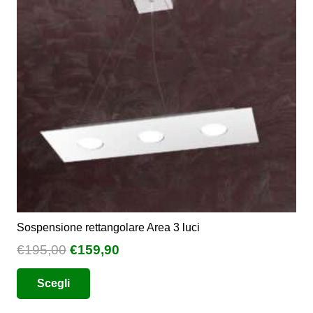
possono
essere
scelte
nella
pagina
del
prodotto
Sospensione rettangolare Area 3 luci
Il
Il
€
195,00
€
159,90
prezzo
prezzo
Questo
Scegli
originale
attuale
prodotto
era:
è:
ha