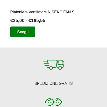
Plafoniera Ventilatore NISEKO FAN S
Fascia
€
25,00
-
€
165,55
di
Questo
Scegli
prezzo:
prodotto
da
ha
€25,00
più
a
varianti.
€165,55
Le
opzioni
possono
essere
SPEDIZIONE GRATIS
scelte
nella
pagina
del