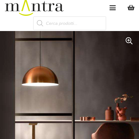
Products
search