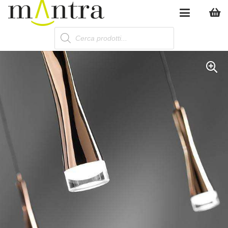
Products
search