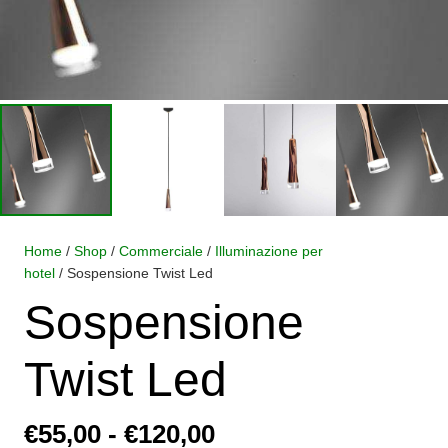
Home
/
Shop
/
Commerciale
/
Illuminazione per
hotel
/ Sospensione Twist Led
Sospensione
Twist Led
Fascia
€
55,00
-
€
120,00