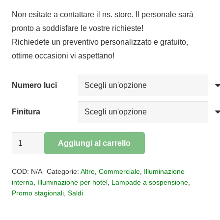
di
Non esitate a contattare il ns. store. Il personale sarà
prezzo:
pronto a soddisfare le vostre richieste!
da
Richiedete un preventivo personalizzato e gratuito,
€55,00
ottime occasioni vi aspettano!
a
€120,00
Numero luci
Finitura
Sospensione
Aggiungi al carrello
Twist
Alternative:
Led
COD:
N/A
Categorie:
Altro
,
Commerciale
,
Illuminazione
quantità
interna
,
Illuminazione per hotel
,
Lampade a sospensione
,
Promo stagionali
,
Saldi