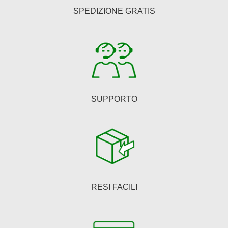
essere
SPEDIZIONE GRATIS
scelte
nella
pagina
del
prodotto
SUPPORTO
RESI FACILI