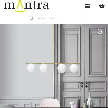
Products
search