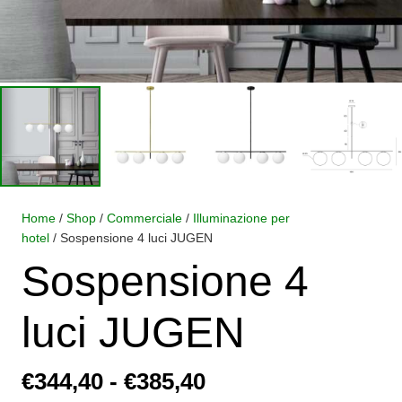
Home
/
Shop
/
Commerciale
/
Illuminazione per
hotel
/ Sospensione 4 luci JUGEN
Sospensione 4
luci JUGEN
Fascia
€
344,40
-
€
385,40