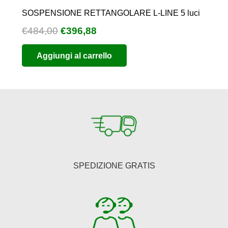
SOSPENSIONE RETTANGOLARE L-LINE 5 luci
Il
Il
€
484,00
€
396,88
prezzo
prezzo
Aggiungi al carrello
originale
attuale
era:
è:
€484,00.
€396,88.
SPEDIZIONE GRATIS