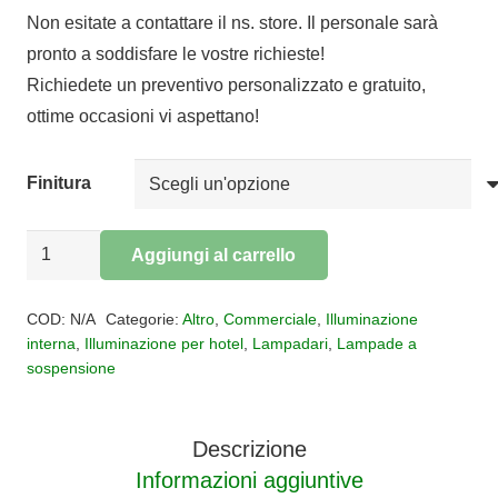
di
Non esitate a contattare il ns. store. Il personale sarà
prezzo:
pronto a soddisfare le vostre richieste!
da
Richiedete un preventivo personalizzato e gratuito,
€344,40
ottime occasioni vi aspettano!
a
€385,40
Finitura
Sospensione
Aggiungi al carrello
4
Alternative:
luci
COD:
N/A
Categorie:
Altro
,
Commerciale
,
Illuminazione
JUGEN
interna
,
Illuminazione per hotel
,
Lampadari
,
Lampade a
sospensione
quantità
Descrizione
Informazioni aggiuntive