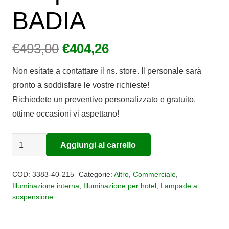
BADIA
Il
Il
€
493,00
€
404,26
prezzo
prezzo
Non esitate a contattare il ns. store. Il personale sarà
originale
attuale
pronto a soddisfare le vostre richieste!
era:
è:
Richiedete un preventivo personalizzato e gratuito,
€493,00.
€404,26.
ottime occasioni vi aspettano!
Sospensione
Aggiungi al carrello
Alternative:
led
BADIA
COD:
3383-40-215
Categorie:
Altro
,
Commerciale
,
quantità
Illuminazione interna
,
Illuminazione per hotel
,
Lampade a
sospensione