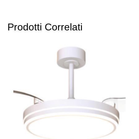
€119,00.
€97,58.
Prodotti Correlati