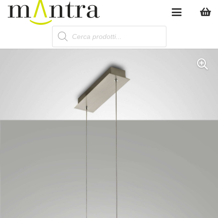
Products
search