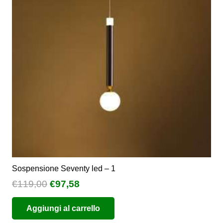
opzioni
possono
essere
scelte
nella
pagina
del
prodotto
Sospensione Seventy led – 1
Il
Il
€
119,00
€
97,58
prezzo
prezzo
Aggiungi al carrello
originale
attuale
era:
è: