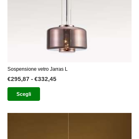
Sospensione vetro Jarras L
Fascia
€
295,87
-
€
332,45
di
Questo
Scegli
prezzo:
prodotto
da
ha
€295,87
più
a
varianti.
€332,45
Le