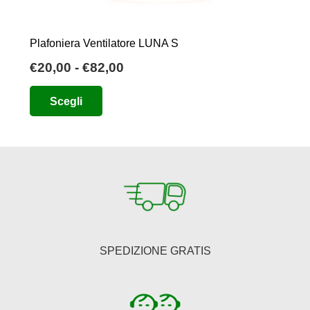
Plafoniera Ventilatore LUNA S
Fascia
€
20,00
-
€
82,00
di
Questo
Scegli
prezzo:
prodotto
da
ha
€20,00
più
a
varianti.
€82,00
Le
opzioni
possono
essere
SPEDIZIONE GRATIS
scelte
nella
pagina