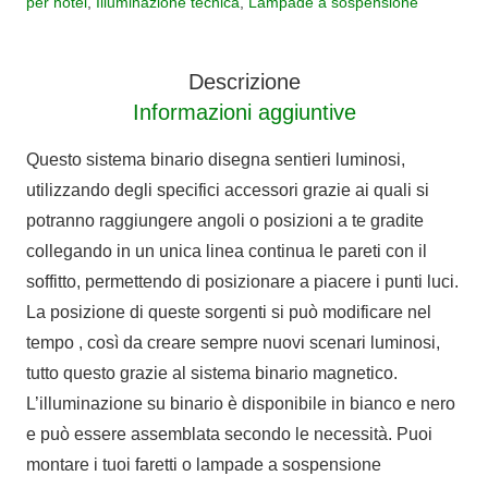
per hotel
,
Illuminazione tecnica
,
Lampade a sospensione
Magneto
48V
quantità
Descrizione
Informazioni aggiuntive
Questo sistema binario disegna sentieri luminosi,
utilizzando degli specifici accessori grazie ai quali si
potranno raggiungere angoli o posizioni a te gradite
collegando in un unica linea continua le pareti con il
soffitto, permettendo di posizionare a piacere i punti luci.
La posizione di queste sorgenti si può modificare nel
tempo , così da creare sempre nuovi scenari luminosi,
tutto questo grazie al sistema binario magnetico.
L’illuminazione su binario è disponibile in bianco e nero
e può essere assemblata secondo le necessità. Puoi
montare i tuoi faretti o lampade a sospensione