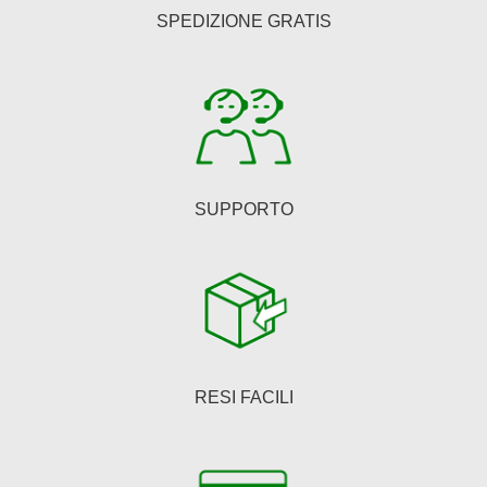
essere
SPEDIZIONE GRATIS
scelte
nella
pagina
del
prodotto
SUPPORTO
RESI FACILI