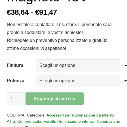
Fascia
€
38,64
-
€
91,47
di
Non esitate a contattare il ns. store. Il personale sarà
prezzo:
pronto a soddisfare le vostre richieste!
da
Richiedete un preventivo personalizzato e gratuito,
€38,64
ottime occasioni vi aspettano!
a
€91,47
Finitura
Potenza
Sospensione
Aggiungi al carrello
led
Alternative:
per
COD:
N/A
Categorie:
Accessori per illuminazione da interno
,
binario
Altro
,
Commerciale
,
Faretti
,
Illuminazione interna
,
Illuminazione