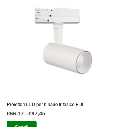
Le
opzioni
possono
essere
scelte
nella
pagina
del
prodotto
Proiettori LED per binario trifasico FIJI
Fascia
€
66,17
-
€
97,45
di
Questo