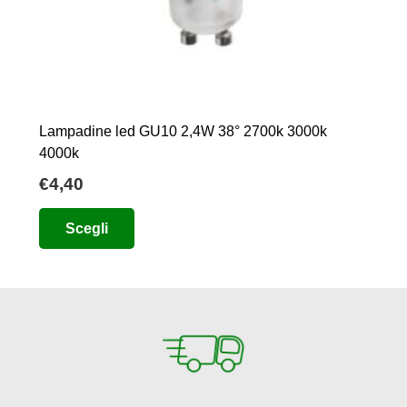
Lampadine led GU10 2,4W 38° 2700k 3000k
4000k
€
4,40
Questo
Scegli
prodotto
ha
più
varianti.
Le
opzioni
possono