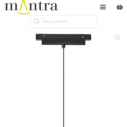
Products
search