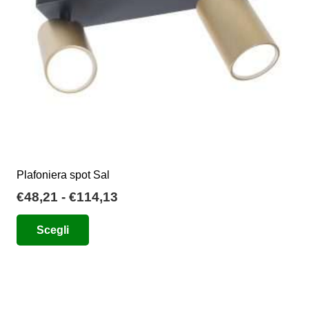
Plafoniera spot Sal
Fascia
€
48,21
-
€
114,13
di
Questo
Scegli
prezzo:
prodotto
da
ha
€48,21
più
a
varianti.
€114,13