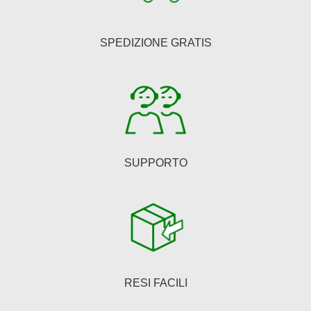
possono
essere
SPEDIZIONE GRATIS
scelte
nella
pagina
del
prodotto
SUPPORTO
RESI FACILI