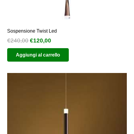
Sospensione Twist Led
Il
Il
€
240,00
€
120,00
prezzo
prezzo
Aggiungi al carrello
originale
attuale
era:
è:
€240,00.
€120,00.