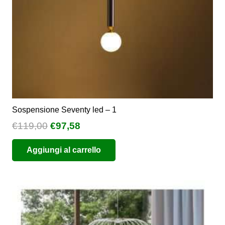
Sospensione Seventy led – 1
Il
Il
€
119,00
€
97,58
prezzo
prezzo
Aggiungi al carrello
originale
attuale
era:
è:
€119,00.
€97,58.