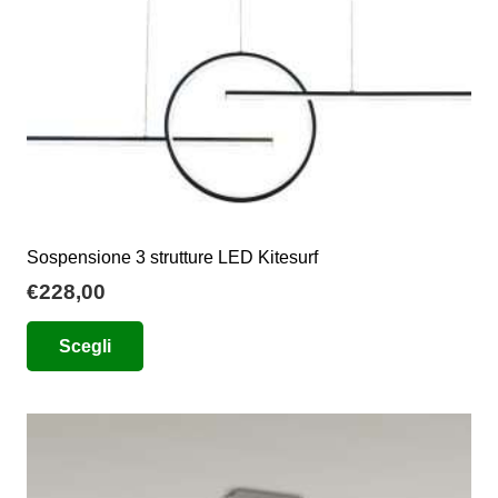
nella
pagina
del
prodotto
Sospensione 3 strutture LED Kitesurf
€
228,00
Questo
Scegli
prodotto
ha
più
varianti.
Le