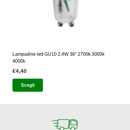
Lampadine led GU10 2,4W 38° 2700k 3000k
4000k
€
4,40
Questo
Scegli
prodotto
ha
più
varianti.
Le
opzioni