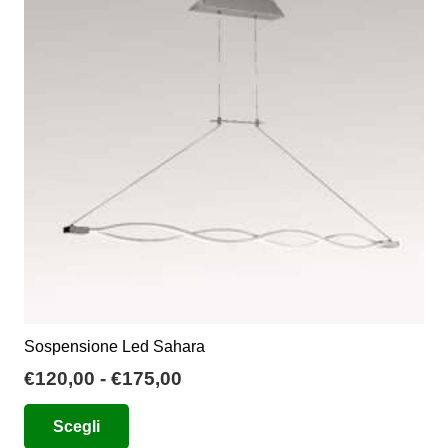
opzioni
possono
essere
scelte
nella
pagina
del
prodotto
Sospensione Led Sahara
Fascia
€
120,00
-
€
175,00
di
Questo
Scegli
prezzo:
prodotto