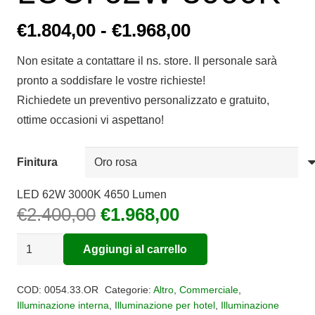
Fascia
€
1.804,00
-
€
1.968,00
di
Non esitate a contattare il ns. store. Il personale sarà
prezzo:
pronto a soddisfare le vostre richieste!
da
Richiedete un preventivo personalizzato e gratuito,
€1.804,00
ottime occasioni vi aspettano!
a
€1.968,00
Finitura
LED 62W 3000K 4650 Lumen
Il
Il
€
2.400,00
€
1.968,00
prezzo
prezzo
Sospensione
originale
attuale
Aggiungi al carrello
SHALLOW
era:
è:
Alternative:
25
€2.400,00.
€1.968,00.
COD:
0054.33.OR
Categorie:
Altro
,
Commerciale
,
LUCI
Illuminazione interna
,
Illuminazione per hotel
,
Illuminazione