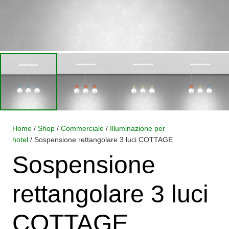
Home
/
Shop
/
Commerciale
/
Illuminazione per
hotel
/ Sospensione rettangolare 3 luci COTTAGE
Sospensione
rettangolare 3 luci
COTTAGE