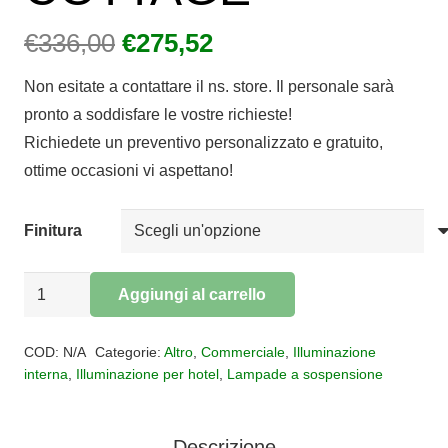
Il
Il
€
336,00
€
275,52
prezzo
prezzo
Non esitate a contattare il ns. store. Il personale sarà
originale
attuale
pronto a soddisfare le vostre richieste!
era:
è:
Richiedete un preventivo personalizzato e gratuito,
€336,00.
€275,52.
ottime occasioni vi aspettano!
Finitura
Sospensione
Aggiungi al carrello
rettangolare
Alternative:
3
COD:
N/A
Categorie:
Altro
,
Commerciale
,
Illuminazione
luci
interna
,
Illuminazione per hotel
,
Lampade a sospensione
COTTAGE
quantità
Descrizione