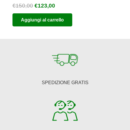
Il
Il
€
150,00
€
123,00
prezzo
prezzo
Aggiungi al carrello
originale
attuale
era:
è:
€150,00.
€123,00.
SPEDIZIONE GRATIS