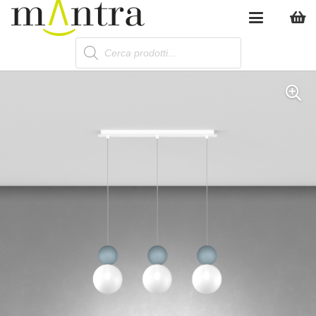
Products
search