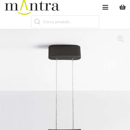
Products
search