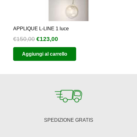
APPLIQUE L-LINE 1 luce
Il
Il
€
150,00
€
123,00
prezzo
prezzo
Aggiungi al carrello
originale
attuale
era:
è:
€150,00.
€123,00.
SPEDIZIONE GRATIS