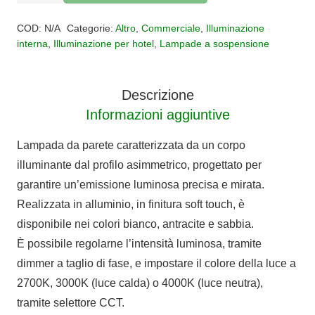
TARP
Alternative:
13W
COD:
N/A
Categorie:
Altro
,
Commerciale
,
Illuminazione
2700K-
interna
,
Illuminazione per hotel
,
Lampade a sospensione
3000K-
4000K
Descrizione
DIMMERABILE
Informazioni aggiuntive
quantità
Lampada da parete caratterizzata da un corpo
illuminante dal profilo asimmetrico, progettato per
garantire un’emissione luminosa precisa e mirata.
Realizzata in alluminio, in finitura soft touch, è
disponibile nei colori bianco, antracite e sabbia.
È possibile regolarne l’intensità luminosa, tramite
dimmer a taglio di fase, e impostare il colore della luce a
2700K, 3000K (luce calda) o 4000K (luce neutra),
tramite selettore CCT.