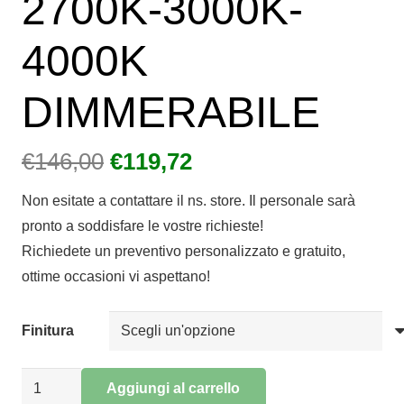
2700K-3000K-
4000K
DIMMERABILE
Il
Il
€
146,00
€
119,72
prezzo
prezzo
Non esitate a contattare il ns. store. Il personale sarà
originale
attuale
pronto a soddisfare le vostre richieste!
era:
è:
Richiedete un preventivo personalizzato e gratuito,
€146,00.
€119,72.
ottime occasioni vi aspettano!
Finitura
SOSPENSIONE
Aggiungi al carrello