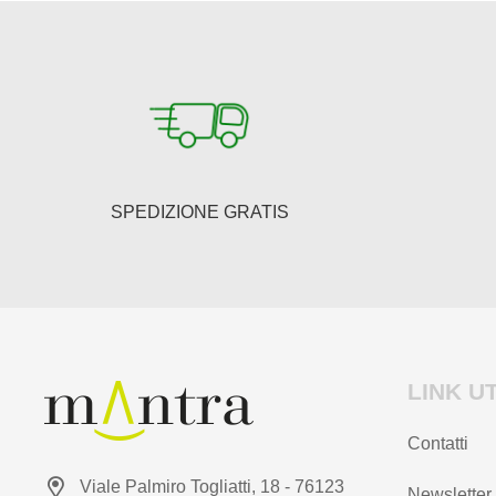
opzioni
possono
essere
scelte
nella
pagina
del
SPEDIZIONE GRATIS
prodotto
LINK UT
Contatti
Viale Palmiro Togliatti, 18 - 76123
Newsletter