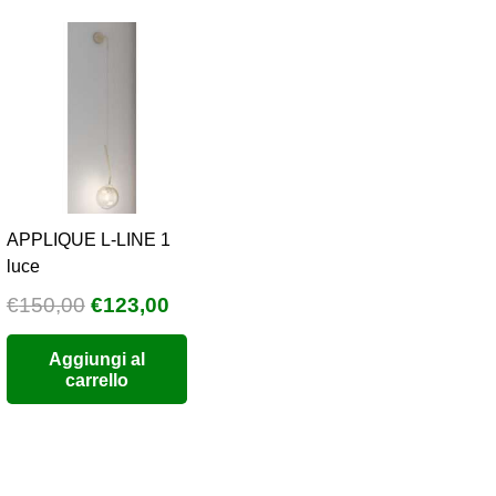
APPLIQUE L-LINE 1
luce
Il
Il
€
150,00
€
123,00
prezzo
prezzo
Aggiungi al
originale
attuale
carrello
era:
è:
€150,00.
€123,00.