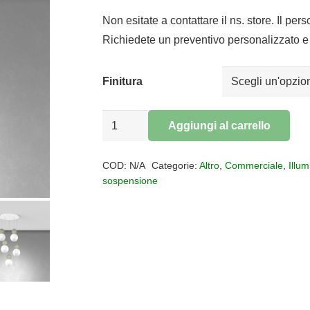
prezzo
prezzo
originale
attuale
Non esitate a contattare il ns. store. Il per
era:
è:
Richiedete un preventivo personalizzato e 
€590,00.
€483,80.
Finitura
Sospensione
Aggiungi al carrello
tonda
Alternative:
5
COD:
N/A
Categorie:
Altro
,
Commerciale
,
Illu
luci
sospensione
COTTAGE
quantità