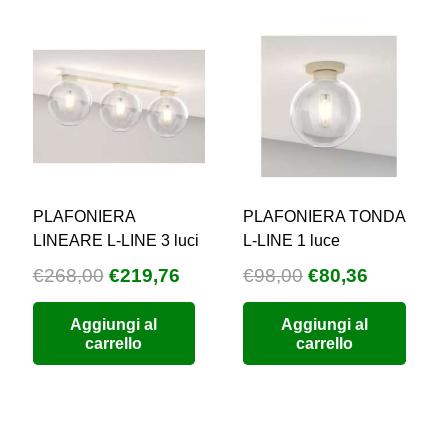
PLAFONIERA
PLAFONIERA TONDA
LINEARE L-LINE 3 luci
L-LINE 1 luce
Il
Il
Il
Il
€
268,00
€
219,76
€
98,00
€
80,36
zzo
prezzo
prezzo
prezzo
prezzo
Aggiungi al
Aggiungi al
uale
originale
attuale
originale
attuale
carrello
carrello
era:
è:
era:
è:
5,68.
€268,00.
€219,76.
€98,00.
€80,36.