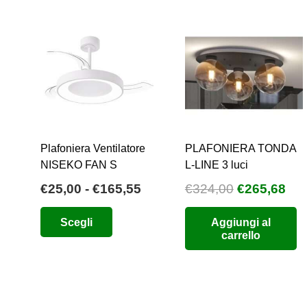
Plafoniera Ventilatore
PLAFONIERA TONDA
NISEKO FAN S
L-LINE 3 luci
Fascia
Il
Il
€
25,00
-
€
165,55
€
324,00
€
265,68
di
prezzo
pre
Questo
Scegli
Aggiungi al
prezzo:
originale
att
prodotto
carrello
da
era:
è:
ha
€25,00
€324,00.
€26
più
a
varianti.
€165,55
Le