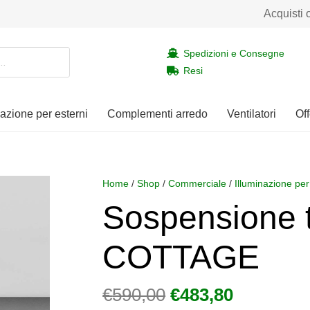
Acquisti 
Spedizioni e Consegne
Resi
nazione per esterni
Complementi arredo
Ventilatori
Off
Home
/
Shop
/
Commerciale
/
Illuminazione per
Sospensione t
COTTAGE
Il
Il
€
590,00
€
483,80