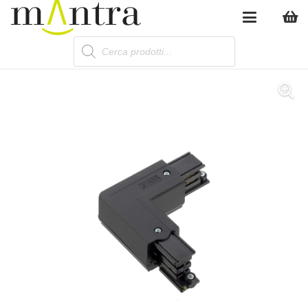
Products
search