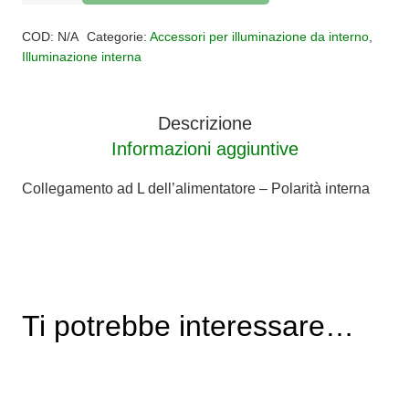
ad
Alternative:
L
COD:
N/A
Categorie:
Accessori per illuminazione da interno
,
dell'alimentatore
Illuminazione interna
per
carrello
Descrizione
trifasico-
Informazioni aggiuntive
Polarità
interna
Collegamento ad L dell’alimentatore – Polarità interna
quantità
Ti potrebbe interessare…