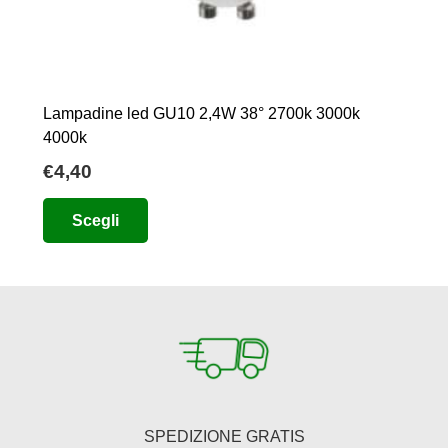
Lampadine led GU10 2,4W 38° 2700k 3000k
4000k
€
4,40
Questo
Scegli
prodotto
ha
più
varianti.
Le
opzioni
possono
essere
SPEDIZIONE GRATIS