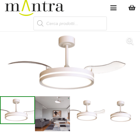
Products
search