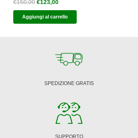
Il
Il
€
150,00
€
123,00
prezzo
prezzo
Aggiungi al carrello
originale
attuale
era:
è:
€150,00.
€123,00.
SPEDIZIONE GRATIS
SUPPORTO