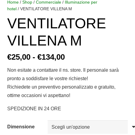
Home
/
Shop
/
Commerciale
/
Illuminazione per
hotel
/ VENTILATORE VILLENA M
VENTILATORE
VILLENA M
Fascia
€
25,00
-
€
134,00
di
Non esitate a contattare il ns. store. Il personale sarà
prezzo:
pronto a soddisfare le vostre richieste!
da
Richiedete un preventivo personalizzato e gratuito,
€25,00
ottime occasioni vi aspettano!
a
€134,00
SPEDIZIONE IN 24 ORE
Dimensione