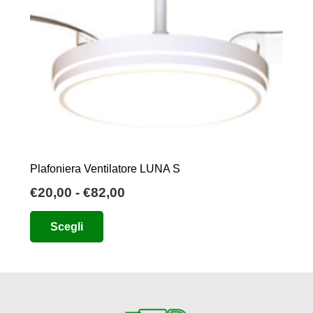
Plafoniera Ventilatore LUNA S
Fascia
€
20,00
-
€
82,00
di
Questo
Scegli
prezzo:
prodotto
da
ha
€20,00
più
a
varianti.
€82,00
Le