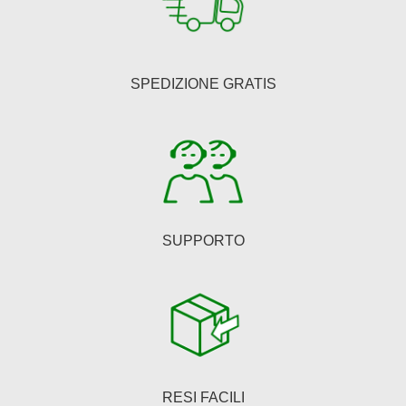
opzioni
possono
essere
SPEDIZIONE GRATIS
scelte
nella
pagina
del
prodotto
SUPPORTO
RESI FACILI