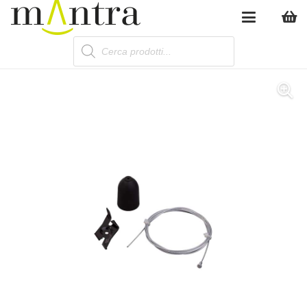
Products
search