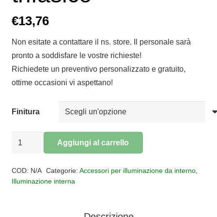
€
13,76
Non esitate a contattare il ns. store. Il personale sarà
pronto a soddisfare le vostre richieste!
Richiedete un preventivo personalizzato e gratuito,
ottime occasioni vi aspettano!
Finitura
Kit
Aggiungi al carrello
sospensione
Alternative:
per
COD:
N/A
Categorie:
Accessori per illuminazione da interno
,
carrello
Illuminazione interna
trifasico
quantità
Descrizione