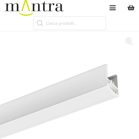
Products
search