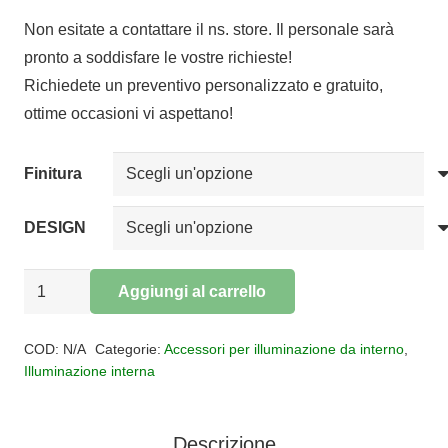
di
Non esitate a contattare il ns. store. Il personale sarà
prezzo:
pronto a soddisfare le vostre richieste!
da
Richiedete un preventivo personalizzato e gratuito,
€5,00
ottime occasioni vi aspettano!
a
€84,00
Finitura
DESIGN
Profilo
Aggiungi al carrello
BRASILIA
Alternative:
3MT
COD:
N/A
Categorie:
Accessori per illuminazione da interno
,
quantità
Illuminazione interna
Descrizione