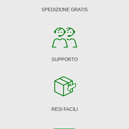
essere
SPEDIZIONE GRATIS
scelte
nella
pagina
del
prodotto
SUPPORTO
RESI FACILI