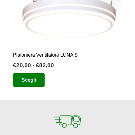
Plafoniera Ventilatore LUNA S
Fascia
€
20,00
-
€
82,00
di
Questo
Scegli
prezzo:
prodotto
da
ha
€20,00
più
a
varianti.
€82,00
Le
opzioni
possono