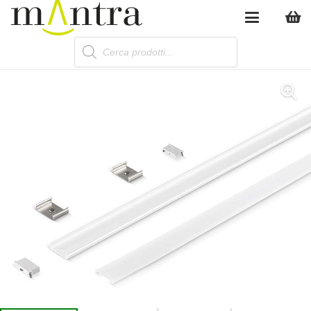
Products
search