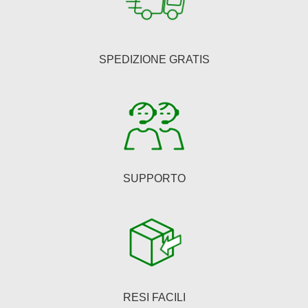
opzioni
possono
essere
SPEDIZIONE GRATIS
scelte
nella
pagina
del
prodotto
SUPPORTO
RESI FACILI