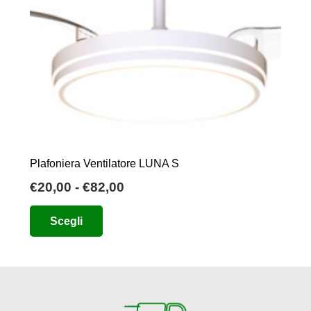
Plafoniera Ventilatore LUNA S
Fascia
€
20,00
-
€
82,00
di
Questo
Scegli
prezzo:
prodotto
da
ha
€20,00
più
a
varianti.
€82,00
Le