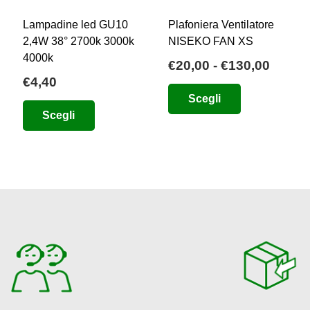
Lampadine led GU10
Plafoniera Ventilatore
2,4W 38° 2700k 3000k
NISEKO FAN XS
4000k
cia
Fasci
€
20,00
-
€
130,00
€
4,40
di
Questo
Scegli
zzo:
prezzo
Questo
prodotto
Scegli
da
prodotto
ha
,00
€20,0
ha
più
a
più
varianti.
2,00
€130,
varianti.
Le
Le
opzioni
opzioni
possono
possono
essere
essere
scelte
scelte
nella
nella
pagina