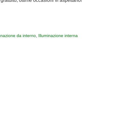
gratuito, ottime occasioni vi aspettano!
inazione da interno
,
Illuminazione interna