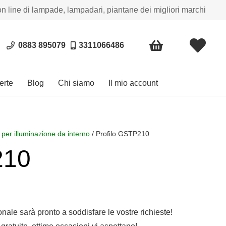
on line di lampade, lampadari, piantane dei migliori marchi
0883 895079
3311066486
erte
Blog
Chi siamo
Il mio account
 per illuminazione da interno
/ Profilo GSTP210
210
sonale sarà pronto a soddisfare le vostre richieste!