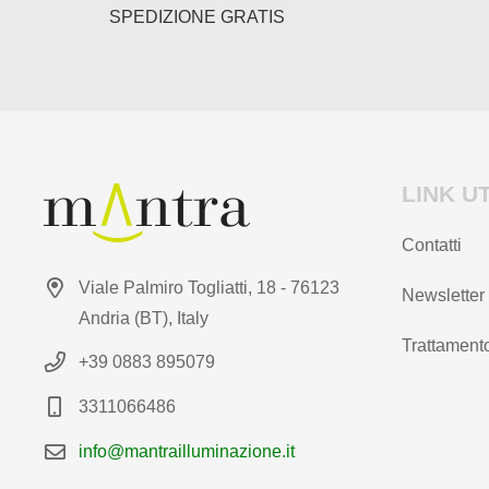
del
del
SPEDIZIONE GRATIS
prodotto
prodotto
LINK UT
Contatti
Viale Palmiro Togliatti, 18 - 76123
Newsletter
Andria (BT), Italy
Trattamento
+39 0883 895079
3311066486
info@mantrailluminazione.it