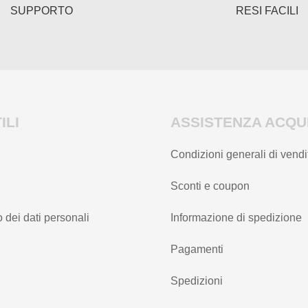
pagina
del
SUPPORTO
RESI FACILI
del
prodotto
prodotto
ILI
ASSISTENZA ACQUI
Condizioni generali di vendi
Sconti e coupon
 dei dati personali
Informazione di spedizione
Pagamenti
Spedizioni