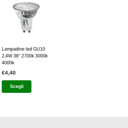
Lampadine led GU10
2,4W 38° 2700k 3000k
4000k
€
4,40
Questo
Scegli
prodotto
ha
più
varianti.
Le