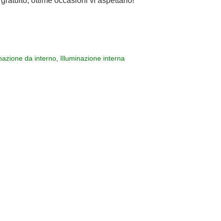
gratuito, ottime occasioni vi aspettano!
inazione da interno
,
Illuminazione interna