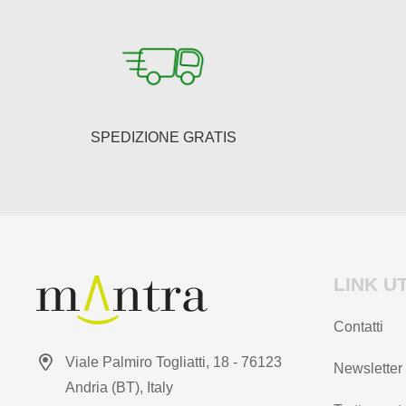
possono
scelte
essere
nella
scelte
pagina
nella
del
pagina
prodotto
del
SPEDIZIONE GRATIS
prodotto
LINK UT
Contatti
Viale Palmiro Togliatti, 18 - 76123
Newsletter
Andria (BT), Italy