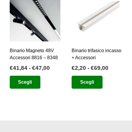
Binario Magneto 48V
Binario trifasico incasso
cia
Accessori 8816 – 8348
+ Accessori
Fascia
Fascia
€
41,84
-
€
47,00
€
2,20
-
€
69,00
zzo:
di
di
Questo
Questo
Scegli
Scegli
prezzo:
prezzo:
prodotto
prodotto
,00
da
da
ha
ha
€41,84
€2,20
più
più
4,00
a
a
varianti.
varianti.
€47,00
€69,00
Le
Le
opzioni
opzioni