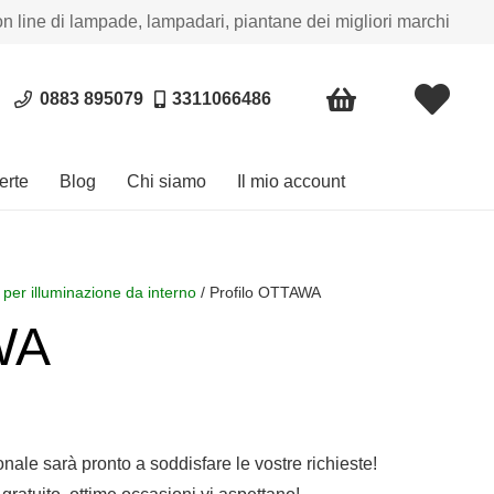
on line di lampade, lampadari, piantane dei migliori marchi
0883 895079
3311066486
erte
Blog
Chi siamo
Il mio account
 per illuminazione da interno
/ Profilo OTTAWA
WA
sonale sarà pronto a soddisfare le vostre richieste!