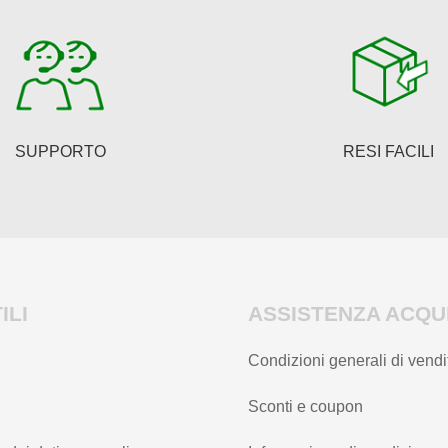
possono
possono
essere
essere
scelte
scelte
nella
nella
pagina
pagina
del
del
SUPPORTO
RESI FACILI
prodotto
prodotto
ILI
ASSISTENZA ACQUI
Condizioni generali di vendi
Sconti e coupon