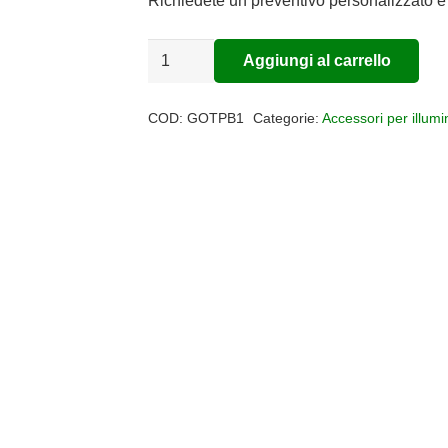
Richiedete un preventivo personalizzato e 
Profilo
Aggiungi al carrello
Alternative:
OTTAWA
quantità
COD:
GOTPB1
Categorie:
Accessori per illum