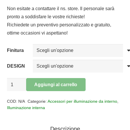
di
Non esitate a contattare il ns. store. Il personale sarà
prezzo:
pronto a soddisfare le vostre richieste!
da
Richiedete un preventivo personalizzato e gratuito,
€5,40
ottime occasioni vi aspettano!
a
€126,00
Finitura
DESIGN
Profilo
Aggiungi al carrello
TIRANA
Alternative:
3MT
COD:
N/A
Categorie:
Accessori per illuminazione da interno
,
quantità
Illuminazione interna
Descrizione