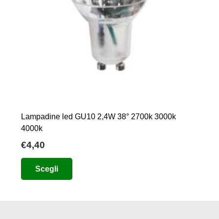
Lampadine led GU10 2,4W 38° 2700k 3000k
4000k
€
4,40
Questo
Scegli
prodotto
ha
più
varianti.