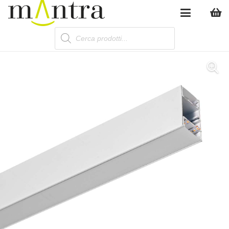
Products
search