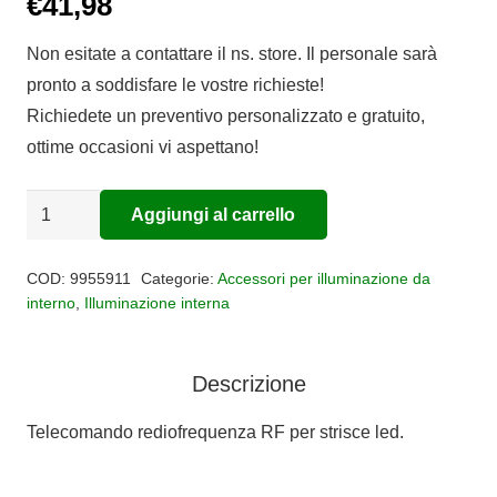
€
41,98
Non esitate a contattare il ns. store. Il personale sarà
pronto a soddisfare le vostre richieste!
Richiedete un preventivo personalizzato e gratuito,
ottime occasioni vi aspettano!
Telecomando
Aggiungi al carrello
Alternative:
rediofrequenza
RF
COD:
9955911
Categorie:
Accessori per illuminazione da
per
interno
,
Illuminazione interna
strisce
led
Descrizione
quantità
Telecomando rediofrequenza RF per strisce led.