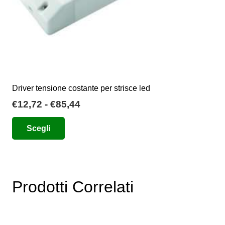
del
prodotto
Driver tensione costante per strisce led
Fascia
€
12,72
-
€
85,44
di
Questo
Scegli
prezzo:
prodotto
da
ha
€12,72
più
a
varianti.
€85,44
Prodotti Correlati
Le
opzioni
possono