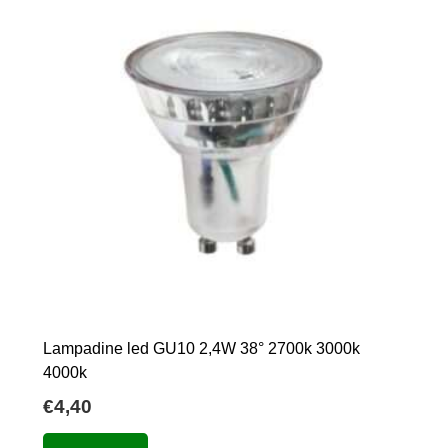
essere
scelte
nella
pagina
del
prodotto
Lampadine led GU10 2,4W 38° 2700k 3000k
4000k
€
4,40
Questo