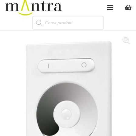
Products
search