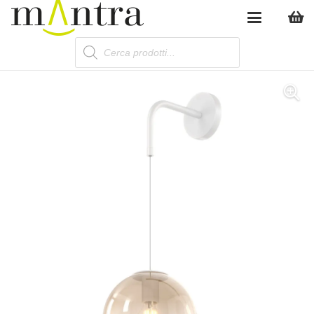
Products
search