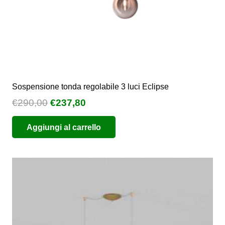
del
prodotto
Sospensione tonda regolabile 3 luci Eclipse
Il
Il
€
290,00
€
237,80
prezzo
prezzo
Aggiungi al carrello
originale
attuale
era:
è:
€290,00.
€237,80.