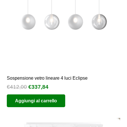
Sospensione vetro lineare 4 luci Eclipse
Il
Il
€
412,00
€
337,84
prezzo
prezzo
Aggiungi al carrello
originale
attuale
era:
è:
€412,00.
€337,84.