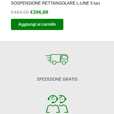
SOSPENSIONE RETTANGOLARE L-LINE 5 luci
Il
Il
€
484,00
€
396,88
prezzo
prezzo
Aggiungi al carrello
originale
attuale
era:
è:
€484,00.
€396,88.
SPEDIZIONE GRATIS