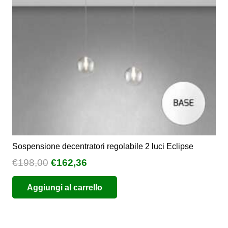
Sospensione decentratori regolabile 2 luci Eclipse
Il
Il
€
198,00
€
162,36
prezzo
prezzo
Aggiungi al carrello
originale
attuale
era:
è:
€198,00.
€162,36.