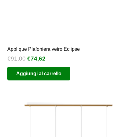
Applique Plafoniera vetro Eclipse
Il
Il
€
91,00
€
74,62
prezzo
prezzo
Aggiungi al carrello
originale
attuale
era:
è:
€91,00.
€74,62.