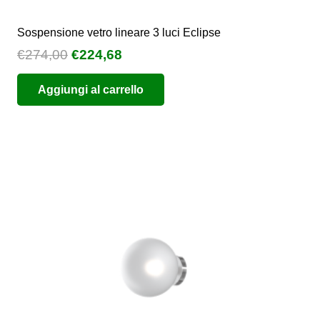
Sospensione vetro lineare 3 luci Eclipse
Il
Il
€
274,00
€
224,68
prezzo
prezzo
Aggiungi al carrello
originale
attuale
era:
è:
€274,00.
€224,68.