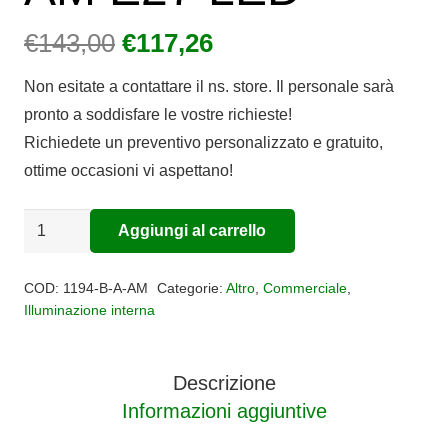
Il
Il
€
143,00
€
117,26
prezzo
prezzo
Non esitate a contattare il ns. store. Il personale sarà
originale
attuale
pronto a soddisfare le vostre richieste!
era:
è:
Richiedete un preventivo personalizzato e gratuito,
€143,00.
€117,26.
ottime occasioni vi aspettano!
Applique
Aggiungi al carrello
Alternative:
vetro
Big
COD:
1194-B-A-AM
Categorie:
Altro
,
Commerciale
,
Eclipse
Illuminazione interna
1194
B
Descrizione
A
Informazioni aggiuntive
AM
E27