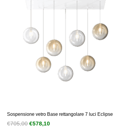
Sospensione vetro Base rettangolare 7 luci Eclipse
Il
Il
€
705,00
€
578,10
prezzo
prezzo