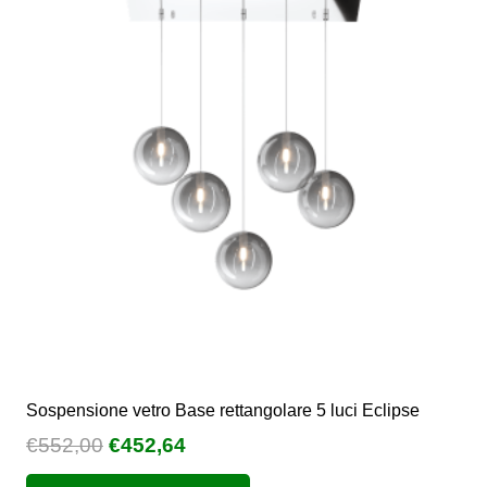
Sospensione vetro Base rettangolare 5 luci Eclipse
Il
Il
€
552,00
€
452,64
prezzo
prezzo