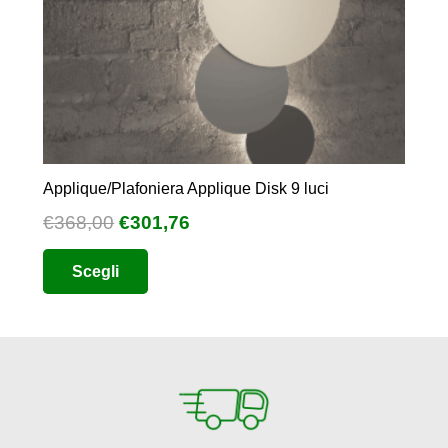
Applique/Plafoniera Applique Disk 9 luci
Il
Il
€
368,00
€
301,76
prezzo
prezzo
Questo
Scegli
originale
attuale
prodotto
era:
è:
ha
€368,00.
€301,76.
più
varianti.
Le
opzioni
possono