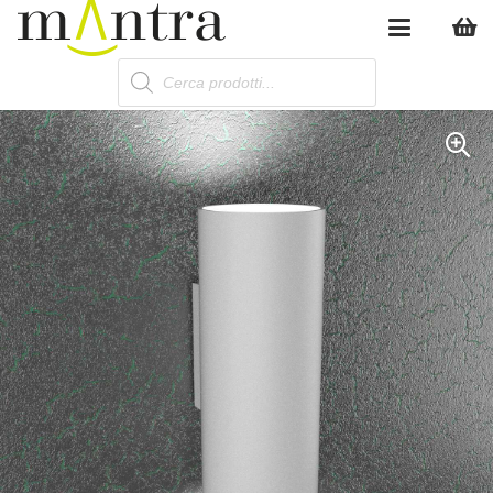
Products
search