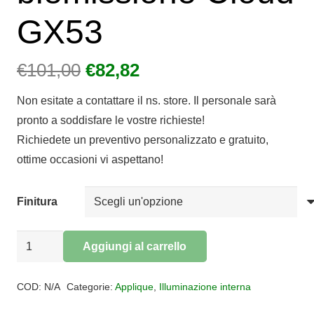
GX53
Il
Il
€
101,00
€
82,82
prezzo
prezzo
Non esitate a contattare il ns. store. Il personale sarà
originale
attuale
pronto a soddisfare le vostre richieste!
era:
è:
Richiedete un preventivo personalizzato e gratuito,
€101,00.
€82,82.
ottime occasioni vi aspettano!
Finitura
Applique
Aggiungi al carrello
grande
Alternative:
tubolare
COD:
N/A
Categorie:
Applique
,
Illuminazione interna
biemissione