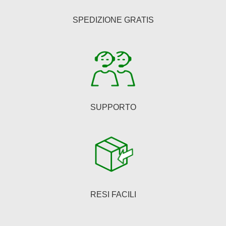
essere
SPEDIZIONE GRATIS
scelte
nella
pagina
del
prodotto
SUPPORTO
RESI FACILI