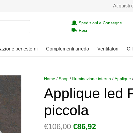
Acquisti 
Spedizioni e Consegne
Resi
nazione per esterni
Complementi arredo
Ventilatori
Off
Home
/
Shop
/
Illuminazione interna
/
Applique
Applique le
piccola
Il
Il
€
106,00
€
86,92