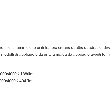
ofili di alluminio che uniti fra loro creano quattro quadrati di 
e modelli di applique e da una lampada da appoggio aventi le me
 3000/4000K 1880lm
3000/4000K 4042lm