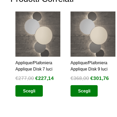
Applique/Plafoniera
Applique/Plafoniera
Applique Disk 7 luci
Applique Disk 9 luci
Il
Il
Il
Il
€
277,00
€
227,14
€
368,00
€
301,76
prezzo
prezzo
prezzo
pre
Questo
Questo
Scegli
Scegli
originale
attuale
originale
att
prodotto
prodotto
era:
è:
era:
è:
ha
ha
€277,00.
€227,14.
€368,00.
€30
più
più
varianti.
varianti.