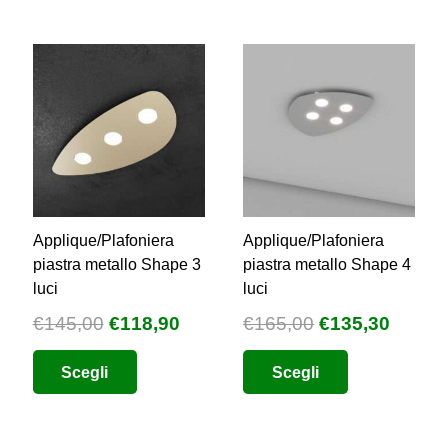
Applique/Plafoniera
Applique/Plafoniera
piastra metallo Shape 3
piastra metallo Shape 4
luci
luci
Il
Il
Il
Il
€
145,00
€
118,90
€
165,00
€
135,30
zzo
prezzo
prezzo
prezzo
prezz
uale
Questo
Questo
Scegli
Scegli
originale
attuale
originale
attual
prodotto
prodotto
era:
è:
era:
è:
1,76.
ha
ha
€145,00.
€118,90.
€165,00.
€135,3
più
più