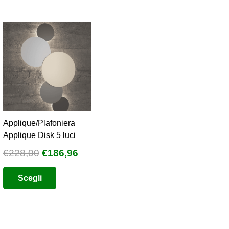
Applique/Plafoniera
Applique Disk 5 luci
Il
Il
€
228,00
€
186,96
prezzo
prezzo
Questo
o
Scegli
originale
attuale
prodotto
e
era:
è:
ha
€228,00.
€186,96.
più
0.
varianti.