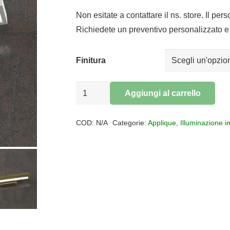
prezzo
prezzo
originale
attuale
Non esitate a contattare il ns. store. Il per
era:
è:
Richiedete un preventivo personalizzato e 
€106,00.
€86,92.
Finitura
Applique
Aggiungi al carrello
led
Alternative:
FOUR
COD:
N/A
Categorie:
Applique
,
Illuminazione i
SQUARES
piccola
quantità