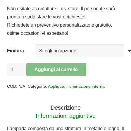
di
Non esitate a contattare il ns. store. Il personale sarà
prezzo:
pronto a soddisfare le vostre richieste!
da
Richiedete un preventivo personalizzato e gratuito,
€57,40
ottime occasioni vi aspettano!
a
€67,24
Finitura
Applique
Aggiungi al carrello
vetro
Alternative:
2
COD:
N/A
Categorie:
Applique
,
Illuminazione interna
luci
WOOD
Descrizione
40
Informazioni aggiuntive
cm
quantità
Lampada composta da una struttura in metallo e legno. Il