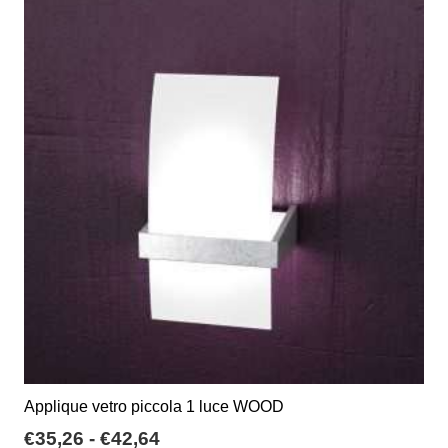
Applique vetro piccola 1 luce WOOD
Fascia
€
35,26
-
€
42,64