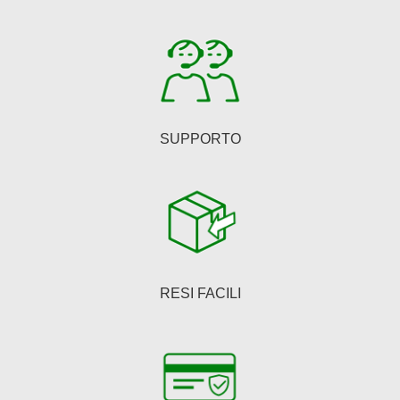
nella
pagina
del
prodotto
SUPPORTO
RESI FACILI