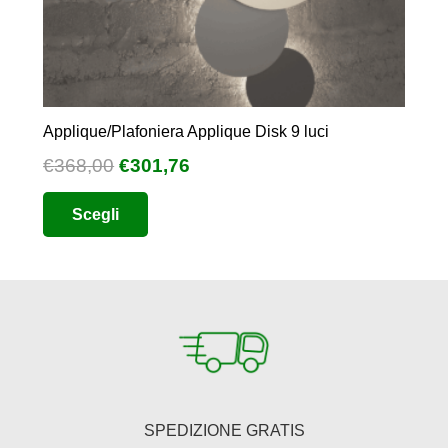
Applique/Plafoniera Applique Disk 9 luci
Il
Il
€
368,00
€
301,76
prezzo
prezzo
Questo
Scegli
originale
attuale
prodotto
era:
è:
ha
€368,00.
€301,76.
più
varianti.
Le
opzioni
possono
essere
SPEDIZIONE GRATIS
scelte