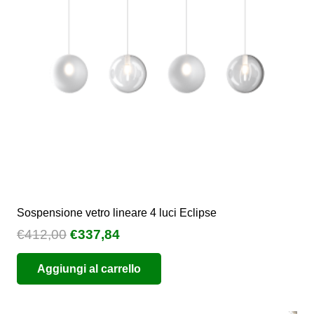
Sospensione vetro lineare 4 luci Eclipse
Il
Il
€
412,00
€
337,84
prezzo
prezzo
Aggiungi al carrello
originale
attuale
era:
è:
€412,00.
€337,84.