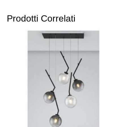
€274,00.
€224,68.
Prodotti Correlati