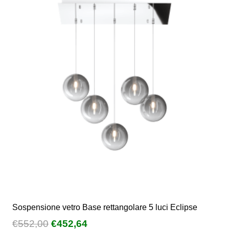
Sospensione vetro Base rettangolare 5 luci Eclipse
Il
Il
€
552,00
€
452,64