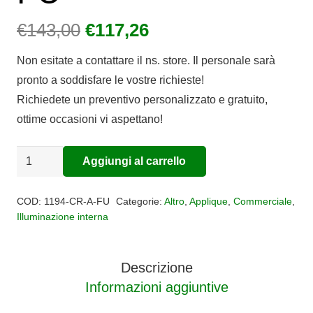
Il
Il
€
143,00
€
117,26
prezzo
prezzo
Non esitate a contattare il ns. store. Il personale sarà
originale
attuale
pronto a soddisfare le vostre richieste!
era:
è:
Richiedete un preventivo personalizzato e gratuito,
€143,00.
€117,26.
ottime occasioni vi aspettano!
Applique
Aggiungi al carrello
Alternative:
vetro
Big
COD:
1194-CR-A-FU
Categorie:
Altro
,
Applique
,
Commerciale
,
Eclipse
Illuminazione interna
1194
CR
Descrizione
FU
Informazioni aggiuntive
quantità