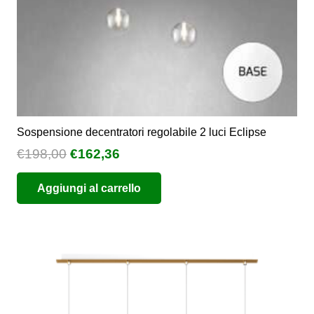
Sospensione decentratori regolabile 2 luci Eclipse
Il
Il
€
198,00
€
162,36
prezzo
prezzo
Aggiungi al carrello
originale
attuale
era:
è:
€198,00.
€162,36.