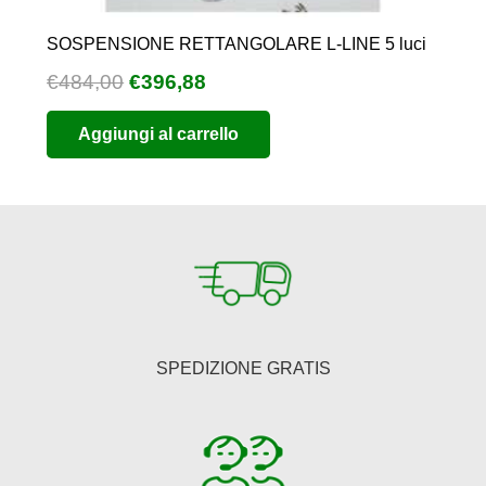
SOSPENSIONE RETTANGOLARE L-LINE 5 luci
Il
Il
€
484,00
€
396,88
prezzo
prezzo
Aggiungi al carrello
originale
attuale
era:
è:
€484,00.
€396,88.
SPEDIZIONE GRATIS