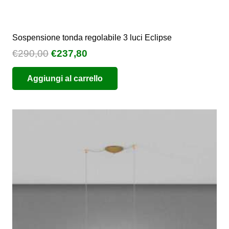
Sospensione tonda regolabile 3 luci Eclipse
Il
Il
€
290,00
€
237,80
prezzo
prezzo
Aggiungi al carrello
originale
attuale
era:
è:
€290,00.
€237,80.