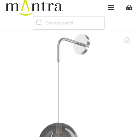
Products
search