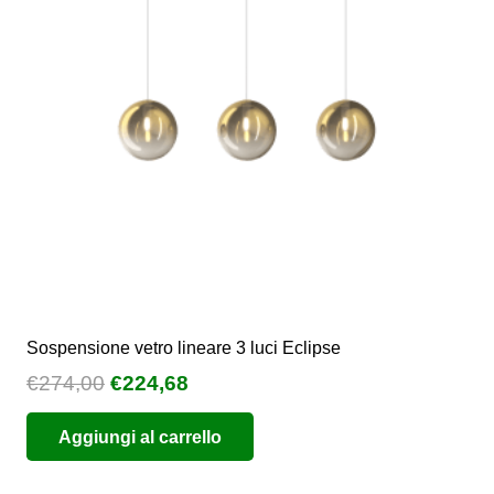
Sospensione vetro lineare 3 luci Eclipse
Il
Il
€
274,00
€
224,68
prezzo
prezzo
Aggiungi al carrello
originale
attuale
era:
è: