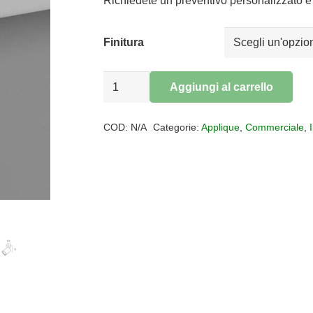
era:
è:
Richiedete un preventivo personalizzato e 
€29,00.
€23,78.
Finitura
Plafoniera
Aggiungi al carrello
applique
Alternative:
1
COD:
N/A
Categorie:
Applique
,
Commerciale
,
luce
KIBO
quantità