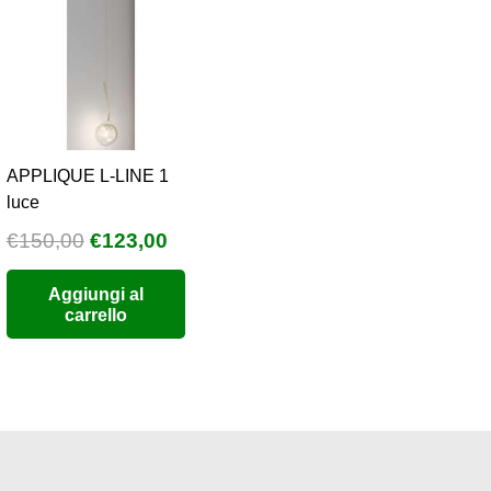
APPLIQUE L-LINE 1
luce
Il
Il
€
150,00
€
123,00
prezzo
prezzo
Aggiungi al
originale
attuale
carrello
era:
è:
€150,00.
€123,00.