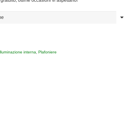
gratuito, ottime occasioni vi aspettano!
Illuminazione interna
,
Plafoniere