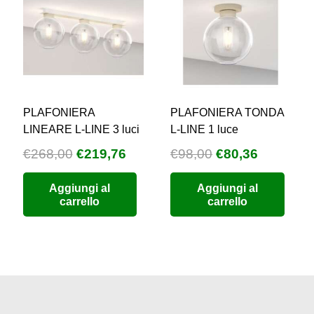
PLAFONIERA
PLAFONIERA TONDA
LINEARE L-LINE 3 luci
L-LINE 1 luce
Il
Il
Il
Il
€
268,00
€
219,76
€
98,00
€
80,36
zzo
prezzo
prezzo
prezzo
prezzo
Aggiungi al
Aggiungi al
uale
originale
attuale
originale
attuale
carrello
carrello
era:
è:
era:
è:
5,68.
€268,00.
€219,76.
€98,00.
€80,36.