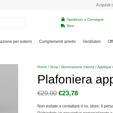
Acquisti 
Spedizioni e Consegne
Resi
nazione per esterni
Complementi arredo
Ventilatori
Off
Home
/
Shop
/
Illuminazione interna
/
Applique
/
Plafoniera ap
Il
Il
€
29,00
€
23,78
prezzo
prezzo
originale
attuale
Non esitate a contattare il ns. store. Il per