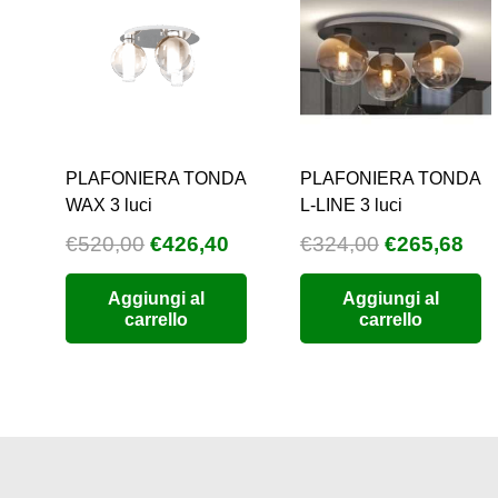
PLAFONIERA TONDA
PLAFONIERA TONDA
WAX 3 luci
L-LINE 3 luci
Il
Il
Il
Il
€
520,00
€
426,40
€
324,00
€
265,68
prezzo
prezzo
prezzo
pre
Aggiungi al
Aggiungi al
originale
attuale
originale
att
carrello
carrello
era:
è:
era:
è:
€520,00.
€426,40.
€324,00.
€26