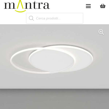
Products
search