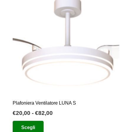
Plafoniera Ventilatore LUNA S
Fascia
€
20,00
-
€
82,00
di
Questo
Scegli
prezzo:
prodotto