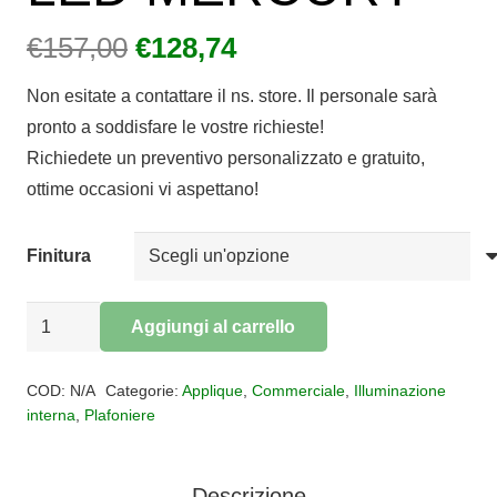
Il
Il
€
157,00
€
128,74
prezzo
prezzo
Non esitate a contattare il ns. store. Il personale sarà
originale
attuale
pronto a soddisfare le vostre richieste!
era:
è:
Richiedete un preventivo personalizzato e gratuito,
€157,00.
€128,74.
ottime occasioni vi aspettano!
Finitura
Plafoniera
Aggiungi al carrello
Applique
Alternative:
42W
COD:
N/A
Categorie:
Applique
,
Commerciale
,
Illuminazione
LED
interna
,
Plafoniere
MERCURY
quantità
Descrizione