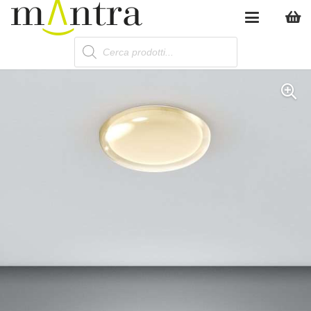
Products
search