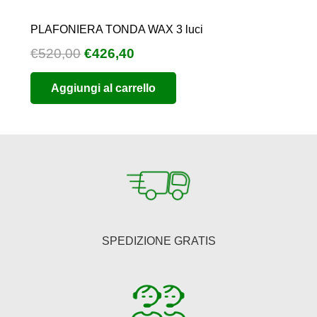
PLAFONIERA TONDA WAX 3 luci
Il
Il
€
520,00
€
426,40
prezzo
prezzo
Aggiungi al carrello
originale
attuale
era:
è:
€520,00.
€426,40.
SPEDIZIONE GRATIS