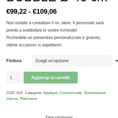
Fascia
€
99,22
-
€
109,06
di
Non esitate a contattare il ns. store. Il personale sarà
prezzo:
pronto a soddisfare le vostre richieste!
da
Richiedete un preventivo personalizzato e gratuito,
€99,22
ottime occasioni vi aspettano!
a
€109,06
Finitura
Plafoniera
Aggiungi al carrello
Applique
Alternative:
Led
COD:
N/A
Categorie:
Applique
,
Commerciale
,
Illuminazione
BUBBLE
interna
,
Plafoniere
Ø
40
Descrizione