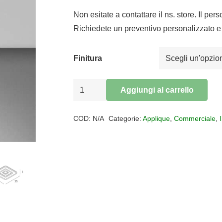
di
prezzo:
Non esitate a contattare il ns. store. Il per
da
Richiedete un preventivo personalizzato e 
€94,30
a
Finitura
€116,44
Plafoniera
Aggiungi al carrello
Applique
Alternative:
LED
COD:
N/A
Categorie:
Applique
,
Commerciale
,
quadra
35x35
ZOOM
quantità