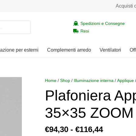
Acquisti 
Spedizioni e Consegne
Resi
nazione per esterni
Complementi arredo
Ventilatori
Off
Home
/
Shop
/
Illuminazione interna
/
Applique
Plafoniera Ap
35×35 ZOOM
Fascia
€
94,30
-
€
116,44