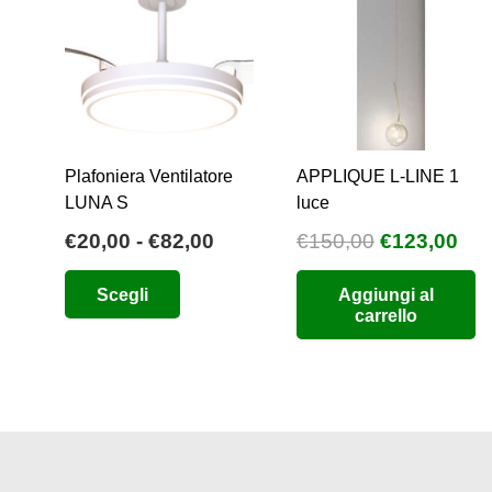
Plafoniera Ventilatore
APPLIQUE L-LINE 1
LUNA S
luce
Fascia
Il
Il
€
20,00
-
€
82,00
€
150,00
€
123,00
di
prezzo
pre
Questo
Scegli
Aggiungi al
prezzo:
originale
att
prodotto
carrello
da
era:
è:
ha
€20,00
€150,00.
€12
più
a
varianti.
€82,00
Le
opzioni
possono