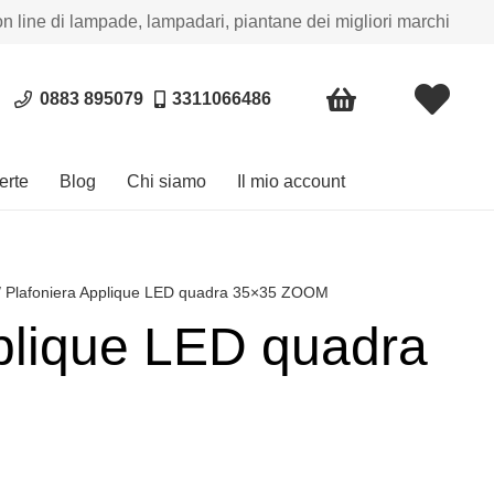
on line di lampade, lampadari, piantane dei migliori marchi
0883 895079
3311066486
erte
Blog
Chi siamo
Il mio account
/ Plafoniera Applique LED quadra 35×35 ZOOM
plique LED quadra