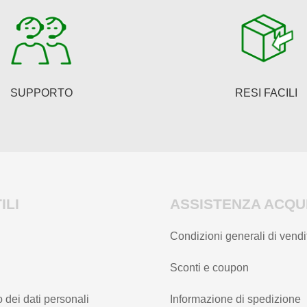
essere
essere
scelte
scelte
nella
nella
pagina
pagina
del
del
SUPPORTO
RESI FACILI
prodotto
prodotto
ILI
ASSISTENZA ACQUI
Condizioni generali di vendi
Sconti e coupon
 dei dati personali
Informazione di spedizione