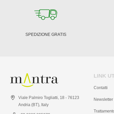
essere
scelte
nella
pagina
del
SPEDIZIONE GRATIS
prodotto
LINK UT
Contatti
Viale Palmiro Togliatti, 18 - 76123
Newsletter
Andria (BT), Italy
Trattamento