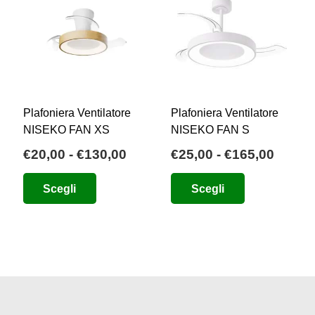
Plafoniera Ventilatore
Plafoniera Ventilatore
NISEKO FAN XS
NISEKO FAN S
Fascia
Fasci
€
20,00
-
€
130,00
€
25,00
-
€
165,00
zzo
di
di
Questo
Questo
Scegli
Scegli
uale
prezzo:
prezzo
prodotto
prodotto
da
da
ha
ha
3,00.
€20,00
€25,0
più
più
a
a
varianti.
varianti.
€130,00
€165,
Le
Le
opzioni
opzioni
possono
possono