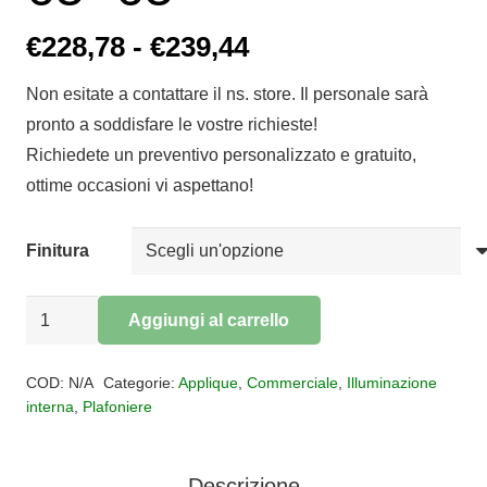
Fascia
€
228,78
-
€
239,44
di
Non esitate a contattare il ns. store. Il personale sarà
prezzo:
pronto a soddisfare le vostre richieste!
da
Richiedete un preventivo personalizzato e gratuito,
€228,78
ottime occasioni vi aspettano!
a
€239,44
Finitura
Plafoniera
Aggiungi al carrello
Applique
Alternative:
WISH
COD:
N/A
Categorie:
Applique
,
Commerciale
,
Illuminazione
65x65
interna
,
Plafoniere
quantità
Descrizione