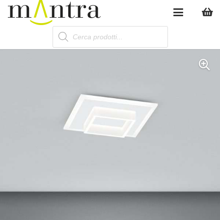
Products
search