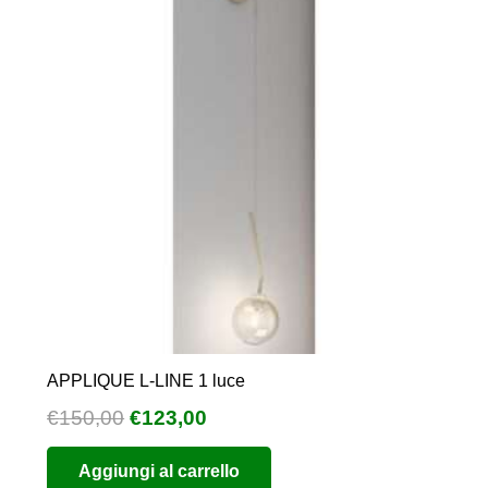
APPLIQUE L-LINE 1 luce
Il
Il
€
150,00
€
123,00
prezzo
prezzo
Aggiungi al carrello
originale
attuale