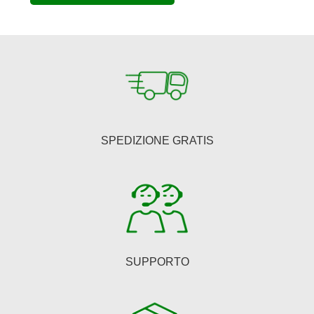
era:
è:
€150,00.
€123,00.
SPEDIZIONE GRATIS
SUPPORTO