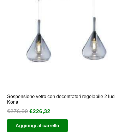
Sospensione vetro con decentratori regolabile 2 luci
Kona
Il
Il
€
276,00
€
226,32
prezzo
prezzo
Aggiungi al carrello
originale
attuale