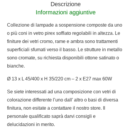
Descrizione
luci
Informazioni aggiuntive
Shaded
quantità
Collezione di lampade a sospensione composte da uno
o più coni in vetro pirex soffiato regolabili in altezza. Le
finiture dei vetri cromo, rame e ambra sono trattamenti
superficiali sfumati verso il basso. Le strutture in metallo
sono cromate, su richiesta disponibili ottone satinato o
bianche.
Ø 13 x L 45/400 x H 35/220 cm – 2 x E27 max 60W
Se siete interessati ad una composizione con vetri di
colorazione differente l’uno dall’ altro o basi di diversa
finitura, non esitate a contattare il nostro store. Il
personale qualificato saprà darvi consigli e
delucidazioni in merito.