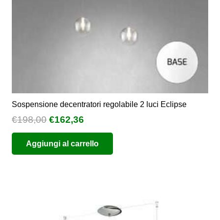
Sospensione decentratori regolabile 2 luci Eclipse
Il
Il
€
198,00
€
162,36
prezzo
prezzo
Aggiungi al carrello
originale
attuale
era:
è:
€198,00.
€162,36.