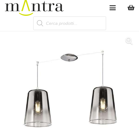
Products
search