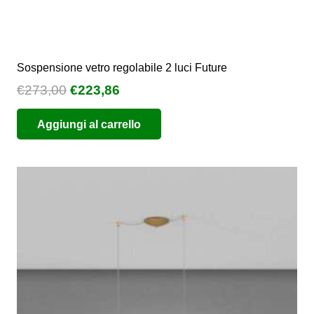
Sospensione vetro regolabile 2 luci Future
Il
Il
€
273,00
€
223,86
prezzo
prezzo
Aggiungi al carrello
originale
attuale
era:
è:
€273,00.
€223,86.