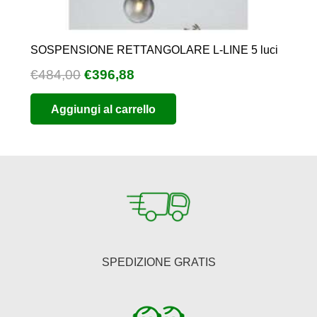
SOSPENSIONE RETTANGOLARE L-LINE 5 luci
Il
Il
€
484,00
€
396,88
prezzo
prezzo
Aggiungi al carrello
originale
attuale
era:
è:
€484,00.
€396,88.
SPEDIZIONE GRATIS