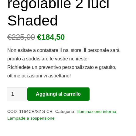
regolabile 2 luci
Shaded
Il
Il
€
225,00
€
184,50
prezzo
prezzo
Non esitate a contattare il ns. store. Il personale sarà
originale
attuale
pronto a soddisfare le vostre richieste!
era:
è:
Richiedete un preventivo personalizzato e gratuito,
€225,00.
€184,50.
ottime occasioni vi aspettano!
Sospensione
Aggiungi al carrello
Alternative:
vetro
con
COD:
1164CR/S2 S-CR
Categorie:
Illuminazione interna
,
decentratori
Lampade a sospensione
regolabile
2