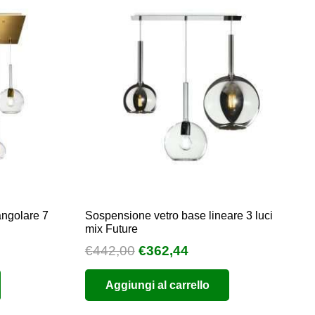
angolare 7
Sospensione vetro base lineare 3 luci
mix Future
Il
Il
€
442,00
€
362,44
zo
prezzo
prezzo
Aggiungi al carrello
ale
originale
attuale
era:
è: