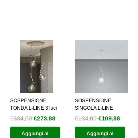
€613,00.
€502,66.
€1.028,00.
€842
SOSPENSIONE
SOSPENSIONE
TONDA L-LINE 3 luci
SINGOLA L-LINE
Il
Il
Il
Il
€
334,00
€
273,88
€
134,00
€
109,88
prezzo
prezzo
prezzo
prezz
zzo
Aggiungi al
Aggiungi al
originale
attuale
originale
attual