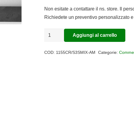
prezzo
prezzo
originale
attuale
Non esitate a contattare il ns. store. Il per
era:
è:
Richiedete un preventivo personalizzato e 
€436,00.
€357,52.
Sospensione
Aggiungi al carrello
Alternative:
vetro
regolabile
COD:
1155CR/S3SMIX-AM
Categorie:
Commer
3
luci
Future
quantità