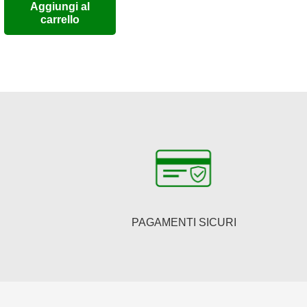
Aggiungi al
originale
attuale
carrello
era:
è:
8.
€484,00.
€396,88.
PAGAMENTI SICURI