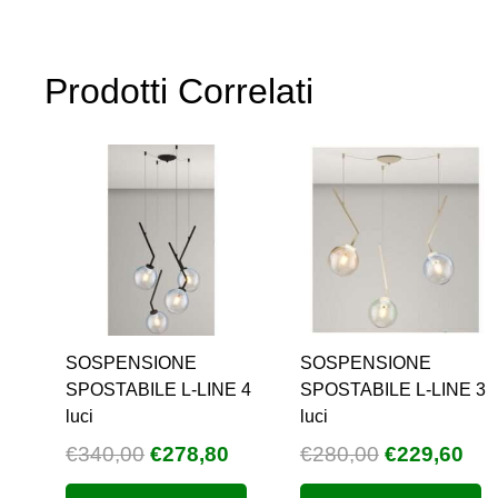
€1.098,00.
€900,36.
Prodotti Correlati
SOSPENSIONE
SOSPENSIONE
SPOSTABILE L-LINE 4
SPOSTABILE L-LINE 3
luci
luci
Il
Il
Il
Il
€
340,00
€
278,80
€
280,00
€
229,60
prezzo
prezzo
prezzo
pre