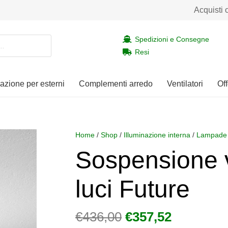
Acquisti 
Spedizioni e Consegne
Resi
nazione per esterni
Complementi arredo
Ventilatori
Off
Home
/
Shop
/
Illuminazione interna
/
Lampade 
Sospensione v
luci Future
Il
Il
€
436,00
€
357,52