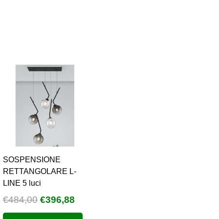
,96.
€442,00.
€362,44.
SOSPENSIONE
RETTANGOLARE L-
LINE 5 luci
Il
Il
€
484,00
€
396,88
o
prezzo
prezzo
e