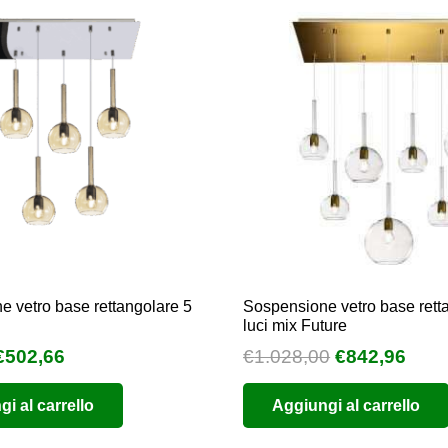
 vetro base rettangolare 5
Sospensione vetro base rett
luci mix Future
l
Il
Il
Il
€
502,66
€
1.028,00
€
842,96
prezzo
prezzo
prezzo
prez
i al carrello
Aggiungi al carrello
originale
attuale
originale
attu
era:
è:
era:
è: