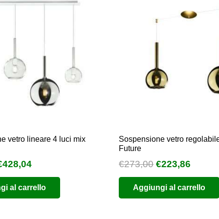
 vetro lineare 4 luci mix
Sospensione vetro regolabile
Future
l
Il
Il
Il
€
428,04
€
273,00
€
223,86
prezzo
prezzo
prezzo
prezz
i al carrello
Aggiungi al carrello
originale
attuale
originale
attual
era:
è:
era:
è:
€522,00.
€428,04.
€273,00.
€223,8