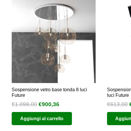
Sospensione vetro base tonda 8 luci
Sospensione
Future
luci Future
Il
Il
I
€
1.098,00
€
900,36
€
613,00
prezzo
prezzo
Aggiungi al carrello
Aggiung
originale
attuale
era:
è: