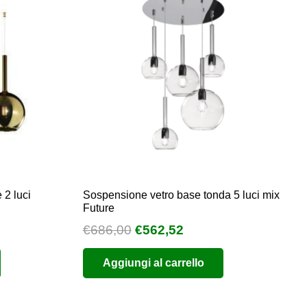
 2 luci
Sospensione vetro base tonda 5 luci mix
Future
Il
Il
€
686,00
€
562,52
o
prezzo
prezzo
Aggiungi al carrello
e
originale
attuale
era:
è:
6.
€686,00.
€562,52.