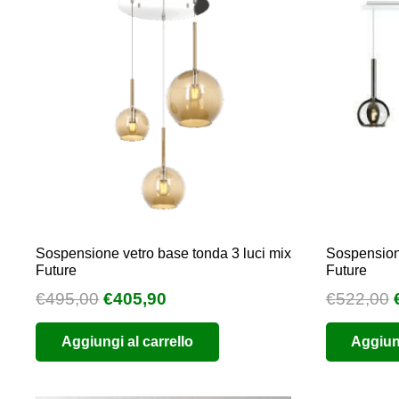
Sospensione vetro base tonda 3 luci mix
Sospensione
Future
Future
Il
Il
I
€
495,00
€
405,90
€
522,00
prezzo
prezzo
Aggiungi al carrello
Aggiung
originale
attuale
era:
è:
€495,00.
€405,90.