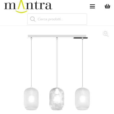
Products
search