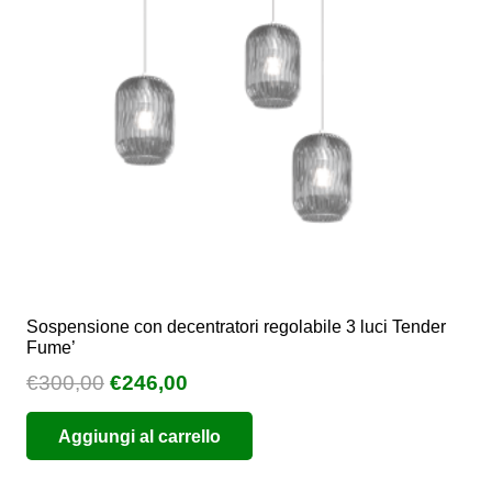
essere
scelte
nella
pagina
del
prodotto
Sospensione con decentratori regolabile 3 luci Tender
Fume’
Il
Il
€
300,00
€
246,00
prezzo
prezzo
Aggiungi al carrello
originale
attuale
era:
è: