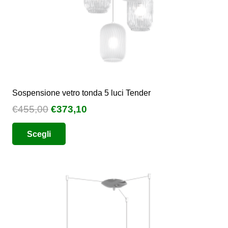
del
prodotto
Sospensione vetro tonda 5 luci Tender
Il
Il
€
455,00
€
373,10
prezzo
prezzo
Questo
Scegli
originale
attuale
prodotto
era:
è:
ha
€455,00.
€373,10.
più
varianti.
Le
opzioni
possono