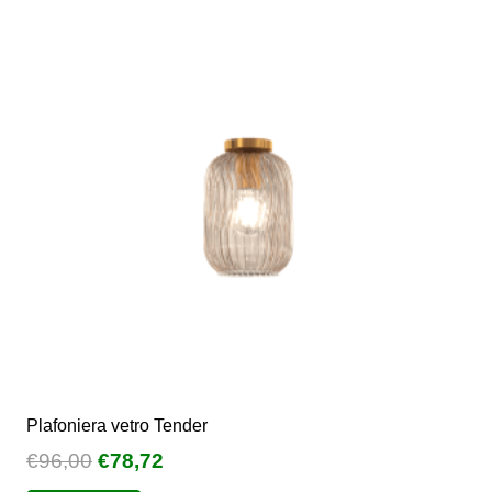
Plafoniera vetro Tender
Il
Il
€
96,00
€
78,72
prezzo
prezzo
Questo