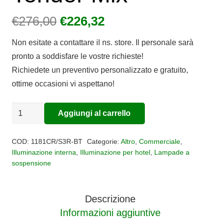
Il
Il
€
276,00
€
226,32
prezzo
prezzo
Non esitate a contattare il ns. store. Il personale sarà
originale
attuale
pronto a soddisfare le vostre richieste!
era:
è:
Richiedete un preventivo personalizzato e gratuito,
€276,00.
€226,32.
ottime occasioni vi aspettano!
Sospensione
Aggiungi al carrello
Alternative:
lineare
3
COD:
1181CR/S3R-BT
Categorie:
Altro
,
Commerciale
,
luci
Illuminazione interna
,
Illuminazione per hotel
,
Lampade a
sospensione
Tender
Mix
quantità
Descrizione
Informazioni aggiuntive