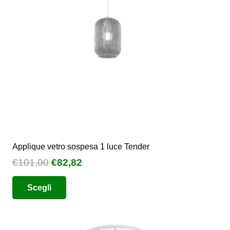
Applique vetro sospesa 1 luce Tender
Il
Il
€
101,00
€
82,82
prezzo
prezzo
Questo
Scegli
originale
attuale
prodotto
era:
è:
ha
€101,00.
€82,82.
più