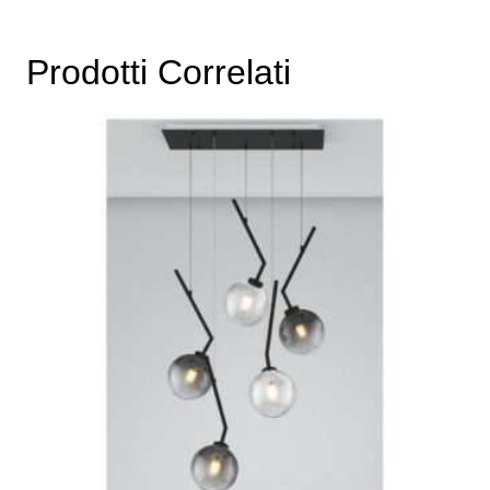
€300,00.
€246,00.
Prodotti Correlati