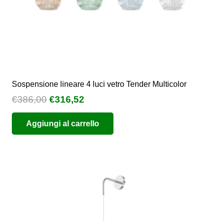
del
prodotto
Sospensione lineare 4 luci vetro Tender Multicolor
Il
Il
€
386,00
€
316,52
prezzo
prezzo
Aggiungi al carrello
originale
attuale
era:
è:
€386,00.
€316,52.