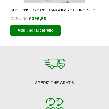
SOSPENSIONE RETTANGOLARE L-LINE 5 luci
Il
Il
€
484,00
€
396,88
prezzo
prezzo
Aggiungi al carrello
originale
attuale
era:
è:
€484,00.
€396,88.
SPEDIZIONE GRATIS