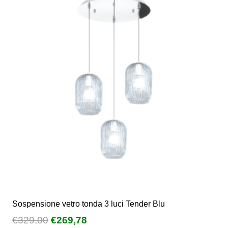
varianti.
Le
opzioni
possono
essere
scelte
nella
pagina
del
prodotto
Sospensione vetro tonda 3 luci Tender Blu
Il
Il
€
329,00
€
269,78