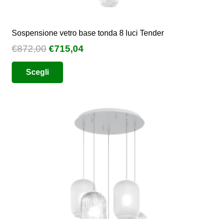
Sospensione vetro base tonda 8 luci Tender
Il
Il
€
872,00
€
715,04
prezzo
prezzo
Questo
Scegli
originale
attuale
prodotto
era:
è:
ha
€872,00.
€715,04.
più
varianti.
Le
opzioni
possono
essere
scelte
nella
pagina